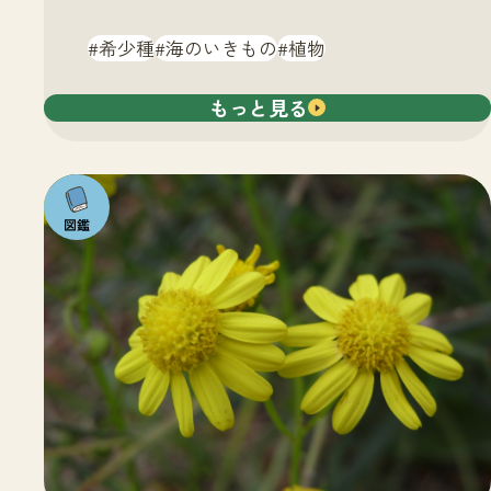
希少種
海のいきもの
植物
もっと見る
注目の
いきも
の