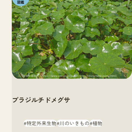
いきも
の
ブラジルチドメグサ
特定外来生物
川のいきもの
植物