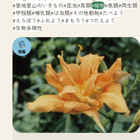
サイトマップ
里地里山のいきもの
昆虫
鳥類
植物
魚類
両生類
甲殻類
哺乳類
は虫類
その他動物
たべよう
えらぼう
ふれよう
まもろう
つたえよう
生物多様性
注目の
いきも
の