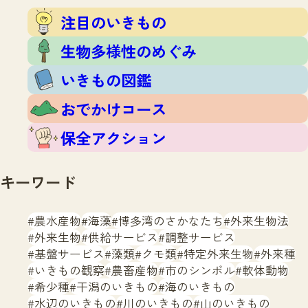
注目のいきもの
いきもの調査隊
注目のいきもの
生物多様性のめぐみ
調査レポート
いきもの図鑑
生物多様性のめぐみ
おでかけコース
いきもの図鑑
マッチング
保全アクション
調査レポートTOP
おでかけコース
調査結果
お問合せ
ふくおかいきものマップ
マッチングTOP
保全アクション
掲載申し込みフォーム
キーワード
農水産物
海藻
博多湾のさかなたち
外来生物法
外来生物
供給サービス
調整サービス
基盤サービス
藻類
クモ類
特定外来生物
外来種
文字サイズ
小
中
大
いきもの観察
農畜産物
市のシンボル
軟体動物
希少種
干潟のいきもの
海のいきもの
生物多様性ふくおかウェブセンターとは
水辺のいきもの
川のいきもの
山のいきもの