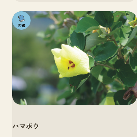
注目の
いきも
の
ハマボウ