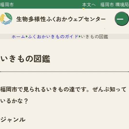
福岡市
本文へ
福岡市 環境局
ホーム
ふくおかいきものガイド
いきもの図鑑
いきもの図鑑
センター紹介
ニュース
福岡市で見られるいきもの達です。ぜんぶ知って
センター紹介TOP
サイトポリシー
いるかな？
いきものガイド
プライバシーポリシー
ニュースTOP
市の取組み
ジャンル
イベント
いきものガイドTOP