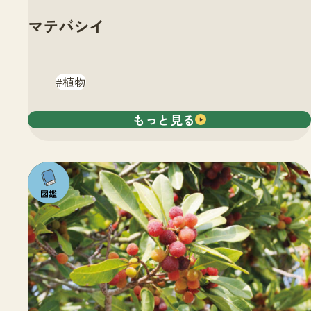
マテバシイ
植物
もっと見る
注目の
いきも
の