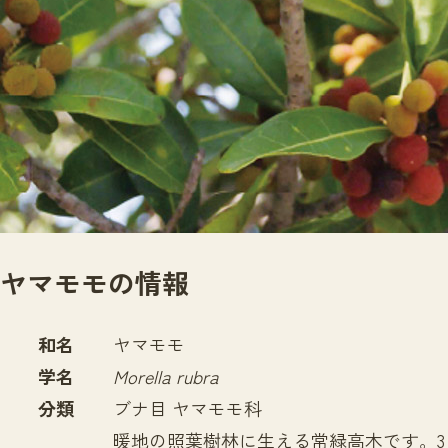
サイトマップ
ヤマモモの情報
和名
ヤマモモ
学名
Morella rubra
分類
ブナ目 ヤマモモ科
暖地の照葉樹林に生える常緑高木です。3