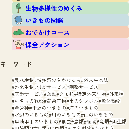
生物多様性のめぐみ
いきもの図鑑
おでかけコース
保全アクション
キーワード
農水産物
博多湾のさかなたち
外来生物法
外来生物
供給サービス
調整サービス
基盤サービス
藻類
クモ類
特定外来生物
外来種
いきもの観察
農畜産物
市のシンボル
軟体動物
希少種
干潟のいきもの
海のいきもの
水辺のいきもの
川のいきもの
山のいきもの
里地里山のいきもの
昆虫
鳥類
植物
魚類
両生類
甲殻類
哺乳類
は虫類
その他動物
たべよう