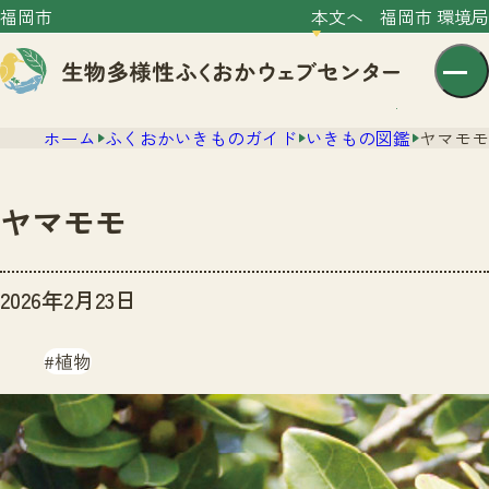
福岡市
本文へ
福岡市 環境局
ホーム
ふくおかいきものガイド
いきもの図鑑
ヤマモモ
ヤマモモ
センター紹介
2026年2月23日
ニュース
センター紹介TOP
植物
サイトポリシー
いきものガイド
プライバシーポリシー
ニュースTOP
市の取組み
イベント
いきものガイドTOP