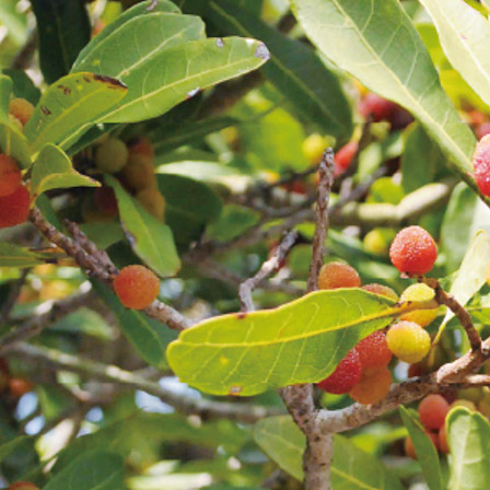
注目のいきもの
いきもの調査隊
生物多様性のめぐみ
調査レポート
いきもの図鑑
おでかけコース
マッチング
保全アクション
調査レポートTOP
調査結果
お問合せ
ふくおかいきものマップ
マッチングTOP
掲載申し込みフォーム
文字サイズ
小
中
大
生物多様性ふくおかウェブセンターとは