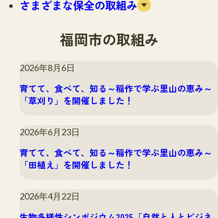
さまざまな保全の取組み
注目のいきもの
いきもの調査隊
生物多様性のめぐみ
調査レポート
いきもの図鑑
福岡市の取組み
おでかけコース
マッチング
保全アクション
調査レポートTOP
2026年8月6日
調査結果
お問合せ
育てて、食べて、知る～稲作で学ぶ里山の恵み～
ふくおかいきものマップ
マッチングTOP
「草刈り」を開催しました！
掲載申し込みフォーム
2026年6月23日
育てて、食べて、知る～稲作で学ぶ里山の恵み～
「田植え」を開催しました！
文字サイズ
小
中
大
2026年4月22日
生物多様性ふくおかウェブセンターとは
生物多様性シンポジウム2025「自然と人とビジネ