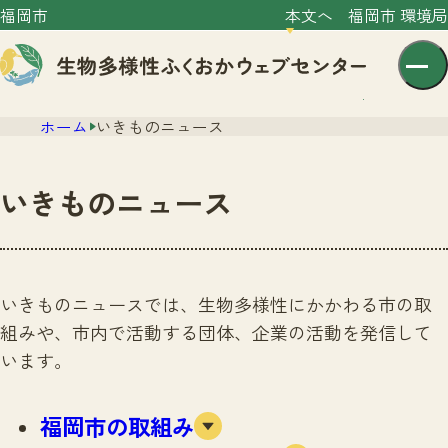
福岡市
本文へ
福岡市 環境局
ホーム
いきものニュース
いきものニュース
センター紹介
ニュース
いきものニュースでは、生物多様性にかかわる市の取
センター紹介TOP
組みや、市内で活動する団体、企業の活動を発信して
サイトポリシー
いきものガイド
います。
プライバシーポリシー
ニュースTOP
市の取組み
イベント
福岡市の取組み
いきものガイドTOP