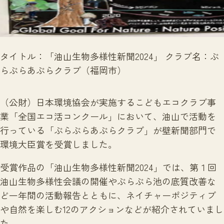
サイトマップ
タイトル：「油山生物多様性新聞2024」 クラブ名：ぶ
らぶらあぶらクラブ（福岡市）
（公財）日本環境協会が実施するこどもエコクラブ事
業「全国エコ活コンクール」において、油山で活動を
行っている「ぶらぶらあぶらクラブ」が壁新聞部門で
環境大臣賞を受賞しました。
受賞作品の「油山生物多様性新聞
2024
」では、第１回
油山生物多様性会議の開催やぶらぶら池の底質改善な
ど一年間の活動報告とともに、ネイチャーポジティブ
や自然を楽しむ
12
のアクションなどが紹介されていまし
た。