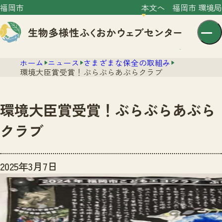
福岡市
本文へ
福岡市 環境局
ホーム
ニュース
さまざまな保全の取組み
環境大臣賞受賞！ぶらぶらあぶらクラブ
環境大臣賞受賞！ぶらぶらあぶら
センター紹介
クラブ
ニュース
センター紹介TOP
2025年3月7日
サイトポリシー
いきものガイド
プライバシーポリシー
ニュースTOP
市の取組み
イベント
いきものガイドTOP