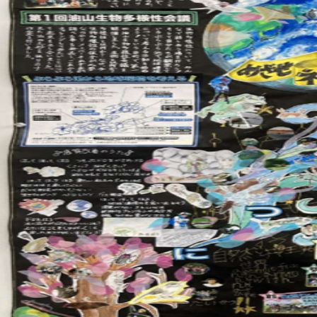
注目のいきもの
いきもの調査隊
生物多様性のめぐみ
調査レポート
いきもの図鑑
おでかけコース
マッチング
保全アクション
調査レポートTOP
調査結果
お問合せ
ふくおかいきものマップ
マッチングTOP
掲載申し込みフォーム
文字サイズ
小
中
大
生物多様性ふくおかウェブセンターとは