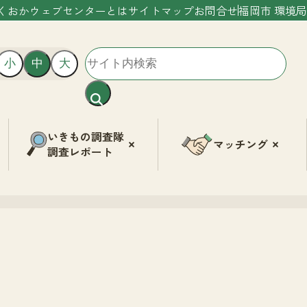
くおかウェブセンターとは
サイトマップ
お問合せ
福岡市 環境局
小
中
大
いきもの調査隊
マッチング
調査レポート