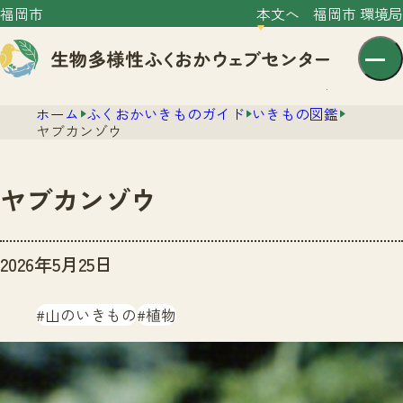
福岡市
本文へ
福岡市 環境局
ホーム
ふくおかいきものガイド
いきもの図鑑
ヤブカンゾウ
ヤブカンゾウ
センター紹介
2026年5月25日
ニュース
センター紹介TOP
サイトポリシー
山のいきもの
植物
いきものガイド
プライバシーポリシー
ニュースTOP
市の取組み
イベント
いきものガイドTOP