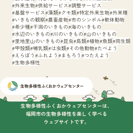
外来生物
供給サービス
調整サービス
基盤サービス
藻類
クモ類
特定外来生物
外来種
いきもの観察
農畜産物
市のシンボル
軟体動物
希少種
干潟のいきもの
海のいきもの
水辺のいきもの
川のいきもの
山のいきもの
里地里山のいきもの
昆虫
鳥類
植物
魚類
両生類
甲殻類
哺乳類
は虫類
その他動物
たべよう
えらぼう
ふれよう
まもろう
つたえよう
生物多様性
生物多様性ふくおかウェブセンターは、
福岡市の生物多様性を楽しく学べる
ウェブサイトです。