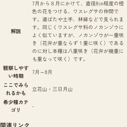
7月から８月にかけて、直径8㎝程度の橙
色の花をつける、ワスレグサの仲間で
す。道ばたや土手、林縁などで見られま
す。同じくワスレグサ科のノカンゾウに
解説
よく似ていますが、ノカンゾウが一重咲
き（花弁が重ならず１重に咲く）である
のに対し本種は八重咲き（花弁が幾重に
も重なって咲く）です。
観察しやす
7月～8月
い時期
ここでみら
立花山・三日月山
れるかも
希少種カテ
-
ゴリ
関連リンク