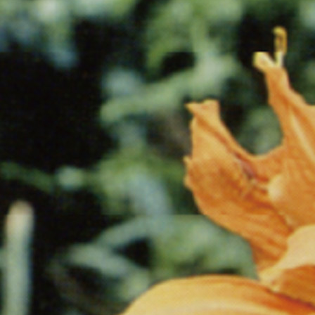
注目のいきもの
いきもの調査隊
生物多様性のめぐみ
調査レポート
いきもの図鑑
おでかけコース
マッチング
保全アクション
調査レポートTOP
調査結果
お問合せ
ふくおかいきものマップ
マッチングTOP
掲載申し込みフォーム
文字サイズ
小
中
大
生物多様性ふくおかウェブセンターとは