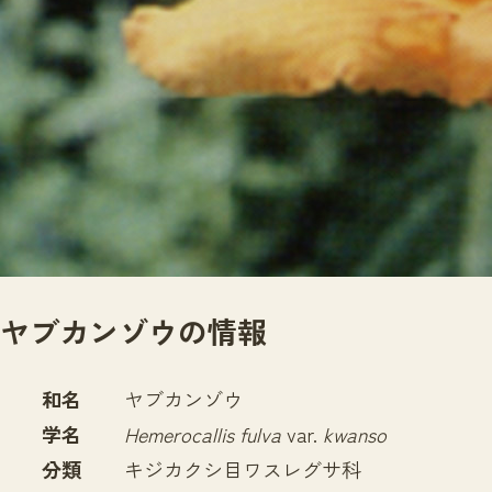
サイトマップ
ヤブカンゾウの情報
和名
ヤブカンゾウ
学名
Hemerocallis fulva
var.
kwanso
分類
キジカクシ目ワスレグサ科