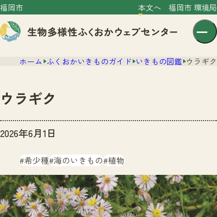
福岡市
本文へ
福岡市 環境局
ホーム
ふくおかいきものガイド
いきもの図鑑
ウラギク
ウラギク
センター紹介
2026年6月1日
ニュース
センター紹介TOP
希少種
海のいきもの
植物
サイトポリシー
いきものガイド
プライバシーポリシー
ニュースTOP
市の取組み
イベント
いきものガイドTOP