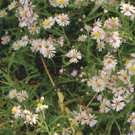
注目のいきもの
いきもの調査隊
生物多様性のめぐみ
調査レポート
いきもの図鑑
おでかけコース
マッチング
保全アクション
調査レポートTOP
調査結果
お問合せ
ふくおかいきものマップ
マッチングTOP
掲載申し込みフォーム
文字サイズ
小
中
大
生物多様性ふくおかウェブセンターとは