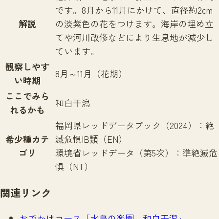
です。8月から11月にかけて、直径約2cm
解説
の淡紫色の花をつけます。海岸の埋め立
てや河川改修などにより生息地が減少し
ています。
観察しやす
8月～11月（花期）
い時期
ここでみら
和白干潟
れるかも
福岡県レッドデータブック（2024）：絶
希少種カテ
滅危惧IB類（EN）
ゴリ
環境省レッドデータ（第5次）：準絶滅危
惧（NT）
関連リンク
おでかけコース「水鳥の楽園 和白干潟」