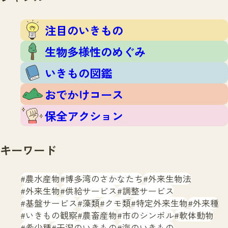
注目のいきもの
生物多様性のめぐみ
いきもの図鑑
おでかけコース
保全アクション
キーワード
農水産物
博多湾のさかなたち
外来生物法
外来生物
供給サービス
調整サービス
基盤サービス
藻類
クモ類
特定外来生物
外来種
いきもの観察
農畜産物
市のシンボル
軟体動物
希少種
干潟のいきもの
海のいきもの