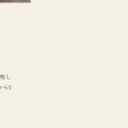
布し
から5