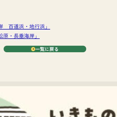
岸 百道浜・地行浜」
松原・長垂海岸」
一覧に戻る