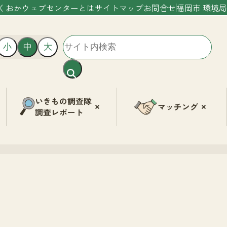
くおかウェブセンターとは
サイトマップ
お問合せ
福岡市 環境局
小
中
大
いきもの調査隊
マッチング
調査レポート