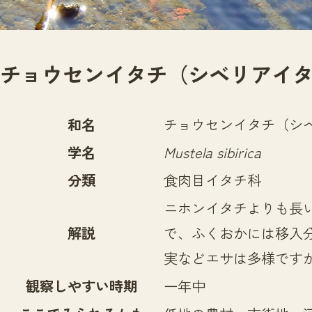
チョウセンイタチ（シベリアイ
和名
チョウセンイタチ（シ
学名
Mustela sibirica
分類
食肉目イタチ科
ニホンイタチよりも長
解説
で、ふくおかには移入
実などエサは多様です
観察しやすい時期
一年中