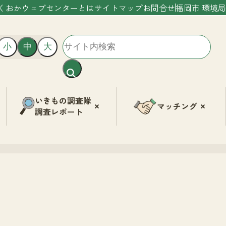
くおかウェブセンターとは
サイトマップ
お問合せ
福岡市 環境局
小
中
大
いきもの調査隊
マッチング
調査レポート