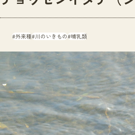
外来種
川のいきもの
哺乳類