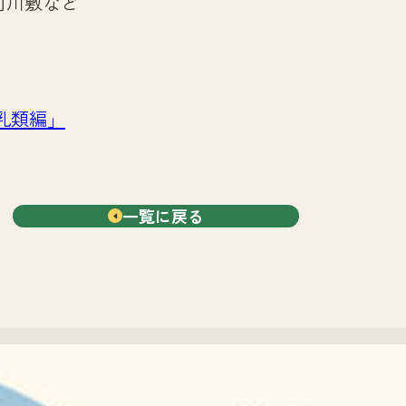
河川敷など
乳類編」
一覧に戻る