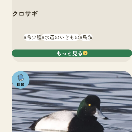
クロサギ
希少種
水辺のいきもの
鳥類
もっと見る
注目の
いきも
の