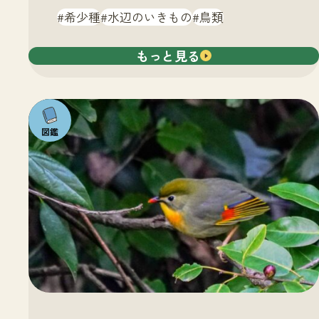
希少種
水辺のいきもの
鳥類
もっと見る
注目の
いきも
の