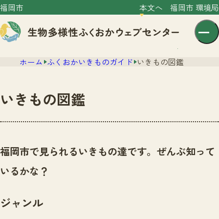
福岡市
本文へ
福岡市 環境局
ホーム
ふくおかいきものガイド
いきもの図鑑
いきもの図鑑
センター紹介
ニュース
福岡市で見られるいきもの達です。ぜんぶ知って
センター紹介TOP
サイトポリシー
いるかな？
いきものガイド
プライバシーポリシー
ニュースTOP
市の取組み
ジャンル
イベント
いきものガイドTOP