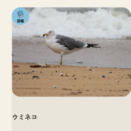
注目の
いきも
の
ウミネコ