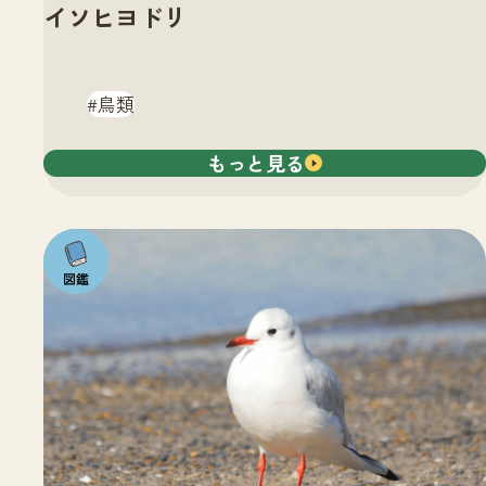
イソヒヨドリ
鳥類
もっと見る
注目の
いきも
の