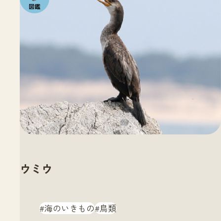
いきも
の
ウミウ
海のいきもの
鳥類