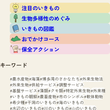
注目のいきもの
いきもの調査隊
注目のいきもの
生物多様性のめぐみ
調査レポート
いきもの図鑑
生物多様性のめぐみ
おでかけコース
いきもの図鑑
マッチング
保全アクション
調査レポートTOP
おでかけコース
調査結果
お問合せ
ふくおかいきものマップ
マッチングTOP
保全アクション
掲載申し込みフォーム
キーワード
農水産物
海藻
博多湾のさかなたち
外来生物法
外来生物
供給サービス
調整サービス
基盤サービス
藻類
クモ類
特定外来生物
外来種
文字サイズ
小
中
大
いきもの観察
農畜産物
市のシンボル
軟体動物
希少種
干潟のいきもの
海のいきもの
生物多様性ふくおかウェブセンターとは
水辺のいきもの
川のいきもの
山のいきもの