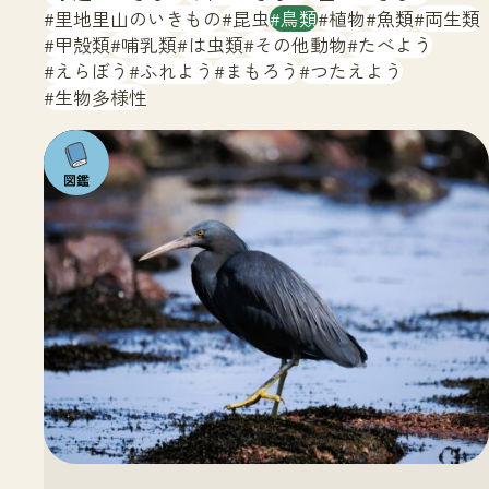
サイトマップ
里地里山のいきもの
昆虫
鳥類
植物
魚類
両生類
甲殻類
哺乳類
は虫類
その他動物
たべよう
えらぼう
ふれよう
まもろう
つたえよう
生物多様性
注目の
いきも
の