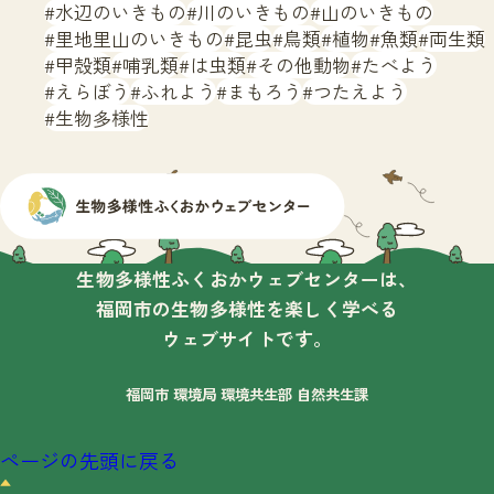
水辺のいきもの
川のいきもの
山のいきもの
里地里山のいきもの
昆虫
鳥類
植物
魚類
両生類
甲殻類
哺乳類
は虫類
その他動物
たべよう
えらぼう
ふれよう
まもろう
つたえよう
生物多様性
生物多様性ふくおかウェブセンターは、
福岡市の生物多様性を楽しく学べる
ウェブサイトです。
福岡市 環境局 環境共生部 自然共生課
ページの先頭に戻る