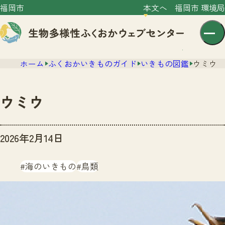
福岡市
本文へ
福岡市 環境局
ホーム
ふくおかいきものガイド
いきもの図鑑
ウミウ
ウミウ
センター紹介
2026年2月14日
ニュース
センター紹介TOP
海のいきもの
鳥類
サイトポリシー
いきものガイド
プライバシーポリシー
ニュースTOP
市の取組み
イベント
いきものガイドTOP