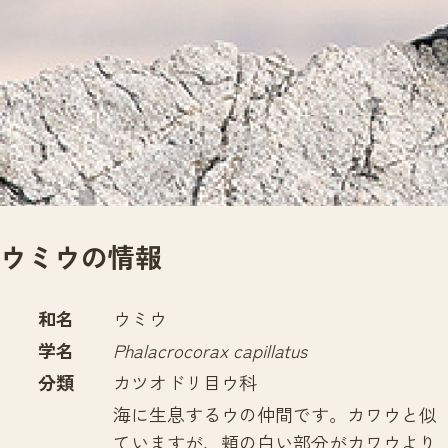
サイトマップ
ウミウの情報
和名
ウミウ
学名
Phalacrocorax capillatus
分類
カツオドリ目ウ科
海に生息するウの仲間です。カワウと似
ていますが、頬の白い部分がカワウより