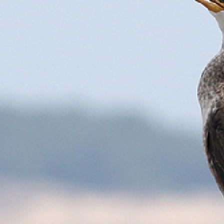
注目のいきもの
いきもの調査隊
生物多様性のめぐみ
調査レポート
いきもの図鑑
おでかけコース
マッチング
保全アクション
調査レポートTOP
調査結果
お問合せ
ふくおかいきものマップ
マッチングTOP
掲載申し込みフォーム
文字サイズ
小
中
大
生物多様性ふくおかウェブセンターとは