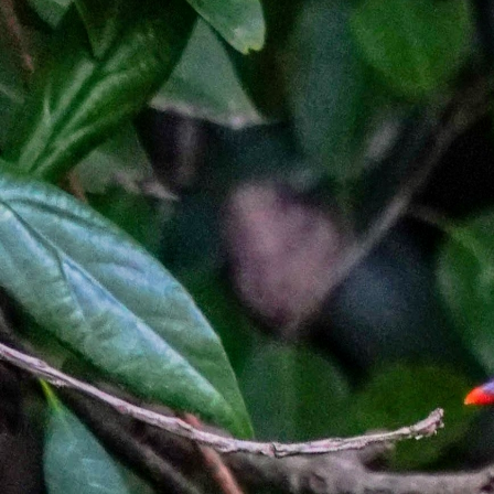
注目のいきもの
いきもの調査隊
生物多様性のめぐみ
調査レポート
いきもの図鑑
おでかけコース
マッチング
保全アクション
調査レポートTOP
調査結果
お問合せ
ふくおかいきものマップ
マッチングTOP
掲載申し込みフォーム
文字サイズ
小
中
大
生物多様性ふくおかウェブセンターとは