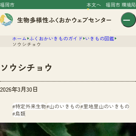
福岡市
本文へ
福岡市 環境局
ホーム
ふくおかいきものガイド
いきもの図鑑
ソウシチョウ
ソウシチョウ
センター紹介
2026年3月30日
ニュース
センター紹介TOP
サイトポリシー
特定外来生物
山のいきもの
里地里山のいきもの
いきものガイド
プライバシーポリシー
鳥類
ニュースTOP
市の取組み
イベント
いきものガイドTOP