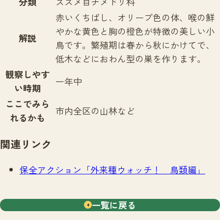
分類
スズメ目チメドリ科
赤いくちばし、オリーブ色の体、喉の鮮
やかな黄色と胸の橙色が特徴の美しい小
解説
鳥です。繁殖期は春から秋にかけてで、
低木などにおわん型の巣を作ります。
観察しやす
一年中
い時期
ここでみら
市内全区の山林など
れるかも
関連リンク
保全アクション「外来種ウォッチ！ 鳥類編」
一覧に戻る