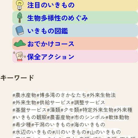
注目のいきもの
生物多様性のめぐみ
いきもの図鑑
おでかけコース
保全アクション
キーワード
農水産物
博多湾のさかなたち
外来生物法
外来生物
供給サービス
調整サービス
基盤サービス
藻類
クモ類
特定外来生物
外来種
いきもの観察
農畜産物
市のシンボル
軟体動物
希少種
干潟のいきもの
海のいきもの
水辺のいきもの
川のいきもの
山のいきもの