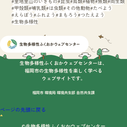
里地里山のいきもの
昆虫
鳥類
植物
魚類
両生類
甲殻類
哺乳類
は虫類
その他動物
たべよう
えらぼう
ふれよう
まもろう
つたえよう
生物多様性
生物多様性ふくおかウェブセンターは、
福岡市の生物多様性を楽しく学べる
ウェブサイトです。
福岡市 環境局 環境共生部 自然共生課
ページの先頭に戻る
©生物多様性ふくおかウェブセンター