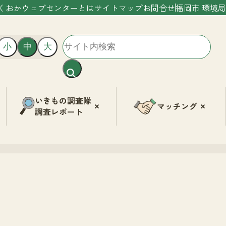
くおかウェブセンターとは
サイトマップ
お問合せ
福岡市 環境局
小
中
大
いきもの調査隊
マッチング
調査レポート