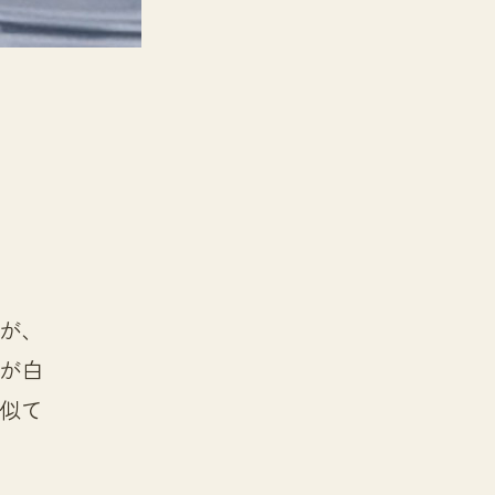
が、
が白
似て