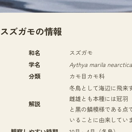
スズガモの情報
和名
スズガモ
学名
Aythya marila nearctic
分類
カモ目カモ科
冬鳥として海辺に飛来
雌雄とも本種には冠羽
解説
と黒の鱗模様である点
いることに由来してい
観察しやすい時期
10月～4月（冬鳥）