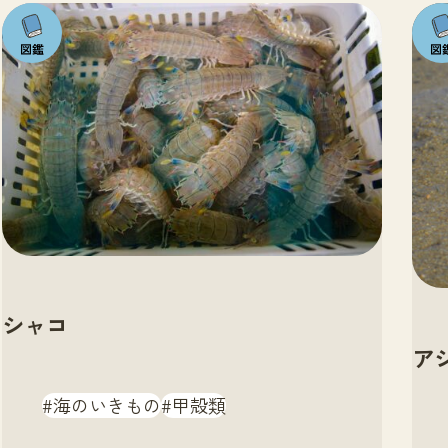
注目の
注目
いきも
いき
の
の
シャコ
ア
海のいきもの
甲殻類