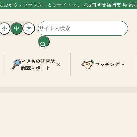
くおかウェブセンターとは
サイトマップ
お問合せ
福岡市 環境局
小
中
大
いきもの調査隊
マッチング
調査レポート