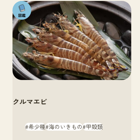
注目の
いきも
の
クルマエビ
希少種
海のいきもの
甲殻類