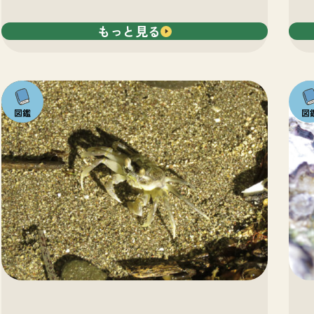
もっと見る
注目の
注目
いきも
いき
の
の