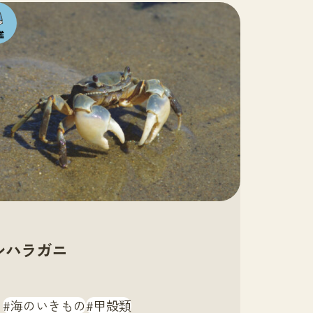
の
も
シハラガニ
海のいきもの
甲殻類