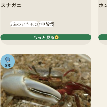
スナガニ
ホ
海のいきもの
甲殻類
もっと見る
注目の
いきも
の