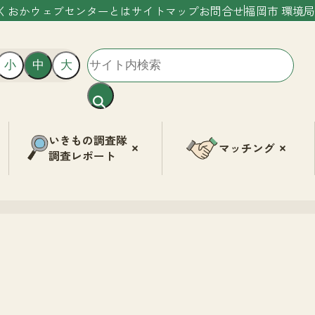
くおかウェブセンターとは
サイトマップ
お問合せ
福岡市 環境局
小
中
大
いきもの調査隊
マッチング
調査レポート