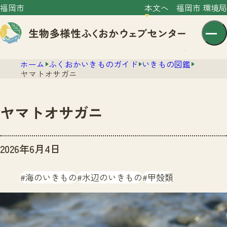
福岡市
本文へ
福岡市 環境局
ホーム
ふくおかいきものガイド
いきもの図鑑
ヤマトオサガニ
ヤマトオサガニ
センター紹介
2026年6月4日
ニュース
センター紹介TOP
サイトポリシー
海のいきもの
水辺のいきもの
甲殻類
いきものガイド
プライバシーポリシー
ニュースTOP
市の取組み
イベント
いきものガイドTOP