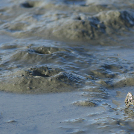
注目のいきもの
いきもの調査隊
生物多様性のめぐみ
調査レポート
いきもの図鑑
おでかけコース
マッチング
保全アクション
調査レポートTOP
調査結果
お問合せ
ふくおかいきものマップ
マッチングTOP
掲載申し込みフォーム
文字サイズ
小
中
大
生物多様性ふくおかウェブセンターとは