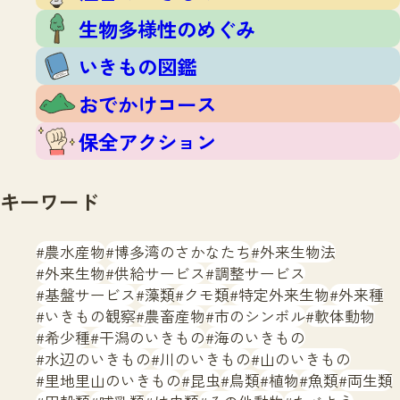
生物多様性のめぐみ
いきもの図鑑
おでかけコース
保全アクション
キーワード
農水産物
博多湾のさかなたち
外来生物法
外来生物
供給サービス
調整サービス
基盤サービス
藻類
クモ類
特定外来生物
外来種
いきもの観察
農畜産物
市のシンボル
軟体動物
希少種
干潟のいきもの
海のいきもの
水辺のいきもの
川のいきもの
山のいきもの
里地里山のいきもの
昆虫
鳥類
植物
魚類
両生類