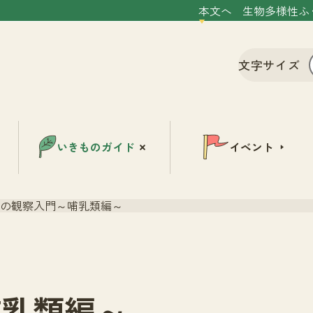
本文へ
生物多様性ふ
文字サイズ
いきものガイド
イベント
の観察入門～哺乳類編～
哺乳類編～