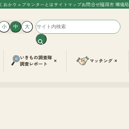
くおかウェブセンターとは
サイトマップ
お問合せ
福岡市 環境局
小
中
大
いきもの調査隊
マッチング
調査レポート