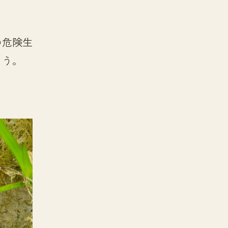
の危険生
ょう。