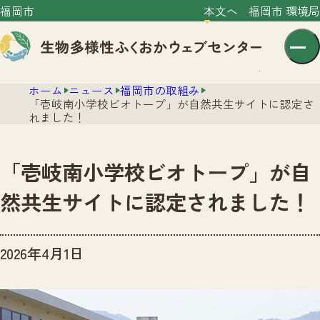
福岡市
本文へ
福岡市 環境局
ホーム
ニュース
福岡市の取組み
「壱岐南小学校ビオトープ」が自然共生サイトに認定さ
れました！
「壱岐南小学校ビオトープ」が自
センター紹介
然共生サイトに認定されました！
ニュース
センター紹介TOP
サイトポリシー
2026年4月1日
いきものガイド
プライバシーポリシー
ニュースTOP
市の取組み
イベント
いきものガイドTOP