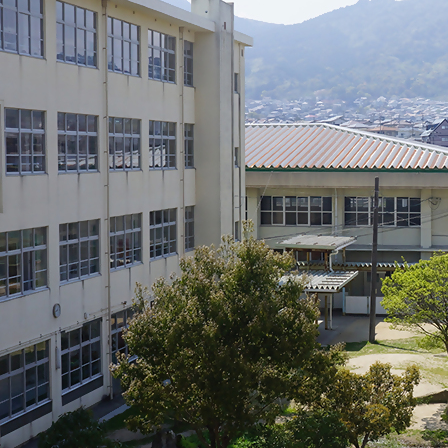
注目のいきもの
いきもの調査隊
生物多様性のめぐみ
調査レポート
いきもの図鑑
おでかけコース
マッチング
保全アクション
調査レポートTOP
調査結果
お問合せ
ふくおかいきものマップ
マッチングTOP
掲載申し込みフォーム
文字サイズ
小
中
大
生物多様性ふくおかウェブセンターとは