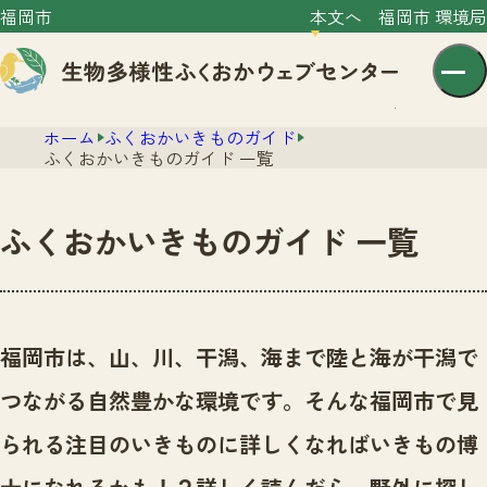
福岡市
本文へ
福岡市 環境局
ホーム
ふくおかいきものガイド
ふくおかいきものガイド 一覧
ふくおかいきものガイド 一覧
センター紹介
ニュース
センター紹介TOP
福岡市は、山、川、干潟、海まで陸と海が干潟で
サイトポリシー
いきものガイド
つながる自然豊かな環境です。
そんな福岡市で見
プライバシーポリシー
ニュースTOP
市の取組み
られる注目のいきものに詳しくなればいきもの博
イベント
いきものガイドTOP