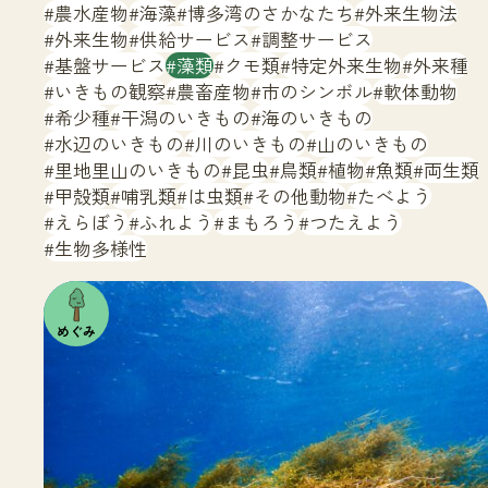
サイトマップ
農水産物
海藻
博多湾のさかなたち
外来生物法
外来生物
供給サービス
調整サービス
基盤サービス
藻類
クモ類
特定外来生物
外来種
いきもの観察
農畜産物
市のシンボル
軟体動物
希少種
干潟のいきもの
海のいきもの
水辺のいきもの
川のいきもの
山のいきもの
里地里山のいきもの
昆虫
鳥類
植物
魚類
両生類
甲殻類
哺乳類
は虫類
その他動物
たべよう
えらぼう
ふれよう
まもろう
つたえよう
生物多様性
注目の
いきも
の