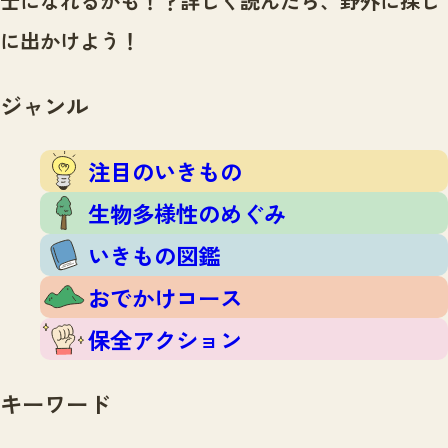
士になれるかも！？
詳しく読んだら、野外に探し
注目のいきもの
いきもの調査隊
に出かけよう！
生物多様性のめぐみ
調査レポート
いきもの図鑑
おでかけコース
ジャンル
マッチング
保全アクション
調査レポートTOP
調査結果
注目のいきもの
お問合せ
ふくおかいきものマップ
マッチングTOP
生物多様性のめぐみ
掲載申し込みフォーム
いきもの図鑑
おでかけコース
保全アクション
文字サイズ
小
中
大
キーワード
生物多様性ふくおかウェブセンターとは