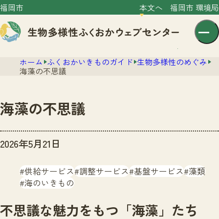
福岡市
本文へ
福岡市 環境局
ホーム
ふくおかいきものガイド
生物多様性のめぐみ
海藻の不思議
海藻の不思議
センター紹介
2026年5月21日
ニュース
センター紹介TOP
サイトポリシー
供給サービス
調整サービス
基盤サービス
藻類
いきものガイド
プライバシーポリシー
海のいきもの
ニュースTOP
市の取組み
イベント
不思議な魅力をもつ「海藻」たち
いきものガイドTOP