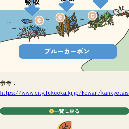
参考：
https://www.city.fukuoka.lg.jp/kowan/kankyotai
一覧に戻る