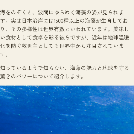
注目のいきもの
いきもの調査隊
海をのぞくと、波間にゆらめく海藻の姿が見られま
生物多様性のめぐみ
調査レポート
いきもの図鑑
す。実は日本沿岸には1500種以上の海藻が生育してお
おでかけコース
り、その多様性は世界有数といわれています。美味し
マッチング
保全アクション
い食材として食卓を彩る彼らですが、近年は地球温暖
調査レポートTOP
化を防ぐ救世主としても世界中から注目されていま
調査結果
お問合せ
す。
ふくおかいきものマップ
マッチングTOP
掲載申し込みフォーム
知っているようで知らない、海藻の魅力と地球を守る
驚きのパワーについて紹介します。
文字サイズ
小
中
大
生物多様性ふくおかウェブセンターとは