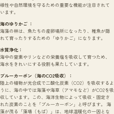
様性や自然環境を守るための重要な機能が注目されて
います。
海のゆりかご ：
海藻の林は、魚たちの産卵場所になったり、稚魚が隠
れて育ったりするための「ゆりかご」になります。
水質浄化：
海中の窒素やリンなどの栄養塩を吸収して育つため、
海水をきれいにする役割も果たしています。
ブルーカーボン（海のCO
2
吸収）：
陸上の植物が光合成で二酸化炭素（CO2）を吸収するよ
うに、海の中では海藻や海草（アマモなど）がCO2を吸
収しています。この、海洋生物によって吸収・固定さ
れた炭素のことを「ブルーカーボン」と呼びま
す。 海
藻が茂る「藻場（もば）」は、地球温暖化の一因とな