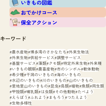
いきもの図鑑
おでかけコース
保全アクション
キーワード
農水産物
博多湾のさかなたち
外来生物法
外来生物
供給サービス
調整サービス
基盤サービス
藻類
クモ類
特定外来生物
外来種
いきもの観察
農畜産物
市のシンボル
軟体動物
希少種
干潟のいきもの
海のいきもの
水辺のいきもの
川のいきもの
山のいきもの
里地里山のいきもの
昆虫
鳥類
植物
魚類
両生類
甲殻類
哺乳類
は虫類
その他動物
たべよう
えらぼう
ふれよう
まもろう
つたえよう
生物多様性