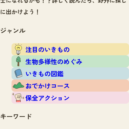
士になれるかも！？
詳しく読んだら、野外に探し
注目のいきもの
いきもの調査隊
に出かけよう！
生物多様性のめぐみ
調査レポート
いきもの図鑑
おでかけコース
ジャンル
マッチング
保全アクション
調査レポートTOP
調査結果
注目のいきもの
お問合せ
ふくおかいきものマップ
マッチングTOP
生物多様性のめぐみ
掲載申し込みフォーム
いきもの図鑑
おでかけコース
保全アクション
文字サイズ
小
中
大
キーワード
生物多様性ふくおかウェブセンターとは