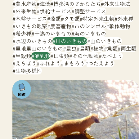
サイトマップ
農水産物
海藻
博多湾のさかなたち
外来生物法
外来生物
供給サービス
調整サービス
基盤サービス
藻類
クモ類
特定外来生物
外来種
いきもの観察
農畜産物
市のシンボル
軟体動物
希少種
干潟のいきもの
海のいきもの
水辺のいきもの
川のいきもの
山のいきもの
里地里山のいきもの
昆虫
鳥類
植物
魚類
両生類
甲殻類
哺乳類
は虫類
その他動物
たべよう
えらぼう
ふれよう
まもろう
つたえよう
生物多様性
注目の
いきも
の