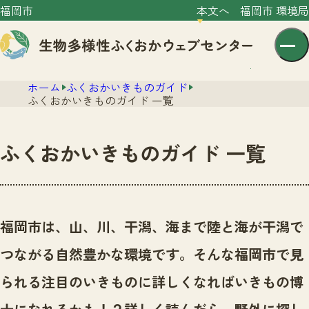
福岡市
本文へ
福岡市 環境局
ホーム
ふくおかいきものガイド
ふくおかいきものガイド 一覧
ふくおかいきものガイド 一覧
センター紹介
ニュース
センター紹介TOP
福岡市は、山、川、干潟、海まで陸と海が干潟で
サイトポリシー
いきものガイド
つながる自然豊かな環境です。
そんな福岡市で見
プライバシーポリシー
ニュースTOP
市の取組み
られる注目のいきものに詳しくなればいきもの博
イベント
いきものガイドTOP