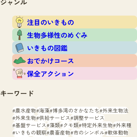
ジャンル
注目のいきもの
いきもの調査隊
生物多様性のめぐみ
調査レポート
いきもの図鑑
注目のいきもの
おでかけコース
生物多様性のめぐみ
マッチング
保全アクション
調査レポートTOP
いきもの図鑑
調査結果
お問合せ
ふくおかいきものマップ
マッチングTOP
おでかけコース
掲載申し込みフォーム
保全アクション
キーワード
農水産物
海藻
博多湾のさかなたち
外来生物法
文字サイズ
小
中
大
外来生物
供給サービス
調整サービス
基盤サービス
藻類
クモ類
特定外来生物
外来種
生物多様性ふくおかウェブセンターとは
いきもの観察
農畜産物
市のシンボル
軟体動物