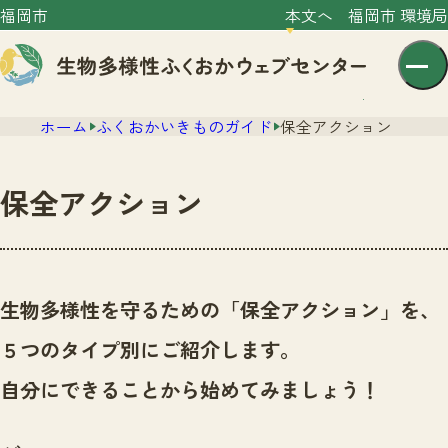
福岡市
本文へ
福岡市 環境局
ホーム
ふくおかいきものガイド
保全アクション
保全アクション
センター紹介
ニュース
生物多様性を守るための「保全アクション」を、
センター紹介TOP
サイトポリシー
５つのタイプ別にご紹介します。
いきものガイド
プライバシーポリシー
ニュースTOP
自分にできることから始めてみましょう！
市の取組み
イベント
いきものガイドTOP