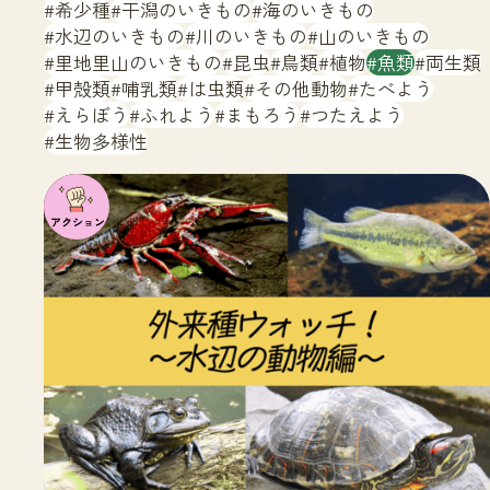
サイトマップ
希少種
干潟のいきもの
海のいきもの
水辺のいきもの
川のいきもの
山のいきもの
里地里山のいきもの
昆虫
鳥類
植物
魚類
両生類
甲殻類
哺乳類
は虫類
その他動物
たべよう
えらぼう
ふれよう
まもろう
つたえよう
生物多様性
注目の
いきも
の