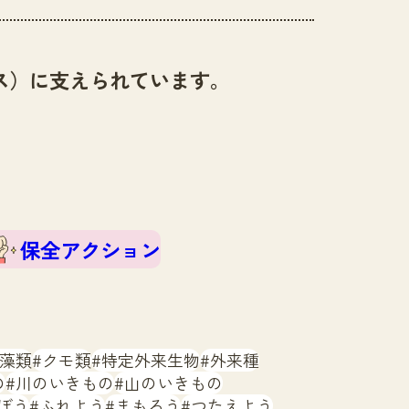
ス）に支えられています。
保全アクション
藻類
クモ類
特定外来生物
外来種
の
川のいきもの
山のいきもの
ぼう
ふれよう
まもろう
つたえよう