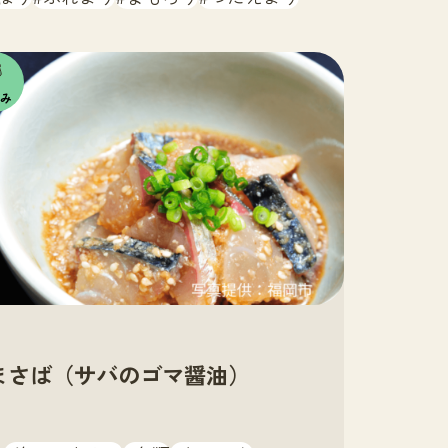
の
も
まさば（サバのゴマ醤油）