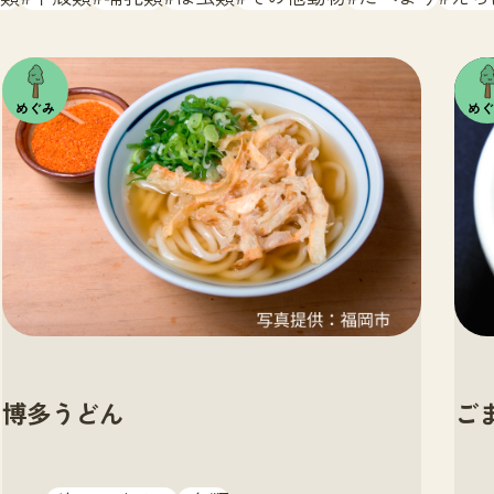
注目の
注目
いきも
いき
の
の
博多うどん
ご