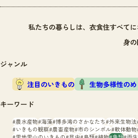
私たちの暮らしは、衣食住すべてに
身の
ジャンル
注目のいきもの
生物多様性のめ
キーワード
農水産物
海藻
博多湾のさかなたち
外来生物法
いきもの観察
農畜産物
市のシンボル
軟体動物
里地里山のいきもの
昆虫
鳥類
植物
魚類
両生