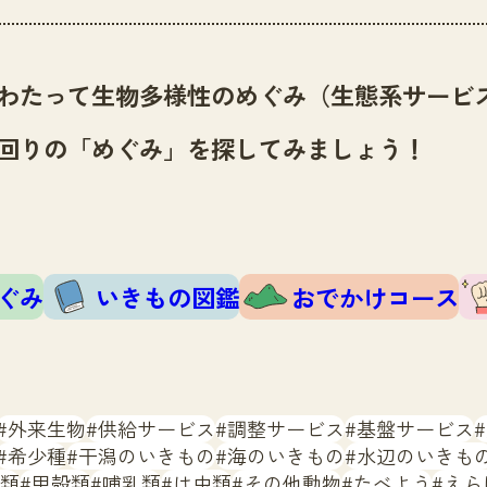
わたって生物多様性のめぐみ（生態系サービ
回りの「めぐみ」を探してみましょう！
ぐみ
いきもの図鑑
おでかけコース
外来生物
供給サービス
調整サービス
基盤サービス
希少種
干潟のいきもの
海のいきもの
水辺のいきも
類
甲殻類
哺乳類
は虫類
その他動物
たべよう
えら