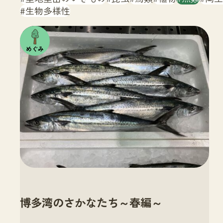
生物多様性
注目の
いきも
の
博多湾のさかなたち～春編～