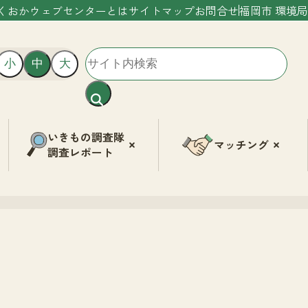
くおかウェブセンターとは
サイトマップ
お問合せ
福岡市 環境局
小
中
大
いきもの調査隊
マッチング
調査レポート