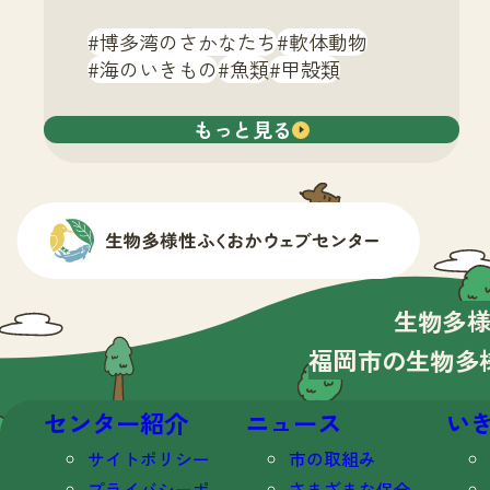
博多湾のさかなたち
軟体動物
海のいきもの
魚類
甲殻類
もっと見る
生物多
福岡市の生物多
センター紹介
ニュース
い
サイトポリシー
市の取組み
プライバシーポ
さまざまな保全