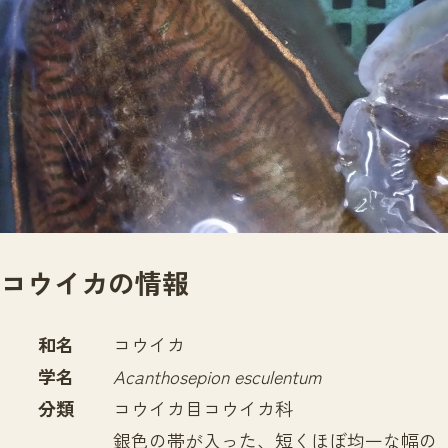
サイトマップ
コウイカの情報
和名
コウイカ
学名
Acanthosepion esculentum
分類
コウイカ目コウイカ科
銀色の帯が入った、短くほぼ均一な幅の