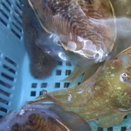
注目のいきもの
いきもの調査隊
生物多様性のめぐみ
調査レポート
いきもの図鑑
おでかけコース
マッチング
保全アクション
調査レポートTOP
調査結果
お問合せ
ふくおかいきものマップ
マッチングTOP
掲載申し込みフォーム
文字サイズ
小
中
大
生物多様性ふくおかウェブセンターとは