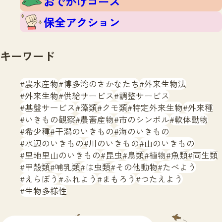
おでかけコース
保全アクション
キーワード
農水産物
博多湾のさかなたち
外来生物法
外来生物
供給サービス
調整サービス
基盤サービス
藻類
クモ類
特定外来生物
外来種
いきもの観察
農畜産物
市のシンボル
軟体動物
希少種
干潟のいきもの
海のいきもの
水辺のいきもの
川のいきもの
山のいきもの
里地里山のいきもの
昆虫
鳥類
植物
魚類
両生類
甲殻類
哺乳類
は虫類
その他動物
たべよう
えらぼう
ふれよう
まもろう
つたえよう
生物多様性