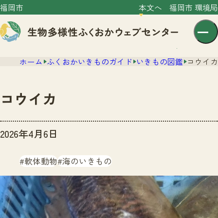
福岡市
本文へ
福岡市 環境局
ホーム
ふくおかいきものガイド
いきもの図鑑
コウイカ
コウイカ
センター紹介
2026年4月6日
ニュース
センター紹介TOP
軟体動物
海のいきもの
サイトポリシー
いきものガイド
プライバシーポリシー
ニュースTOP
市の取組み
イベント
いきものガイドTOP