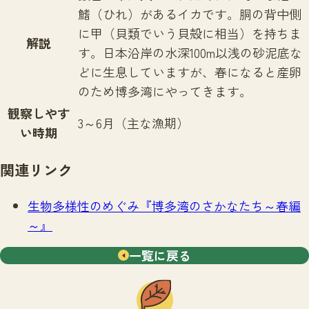
鰭（ひれ）があるイカです。胴の背中側
に甲（貝類でいう貝殻に相当）を持ちま
解説
す。日本沿岸の水深100m以浅の砂泥底な
どに生息していますが、春になると産卵
のため博多湾にやってきます。
観察しやす
3～6月（主な漁期）
い時期
関連リンク
生物多様性のめぐみ『博多湾のさかなたち～春編
～』
一覧に戻る