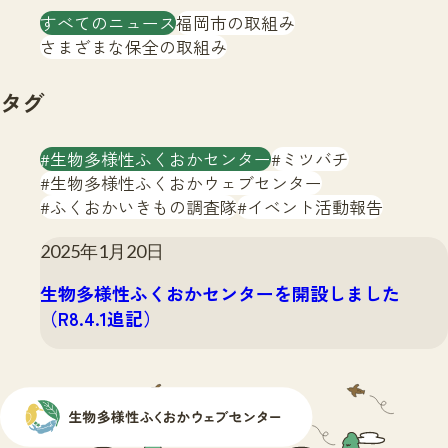
注目のいきもの
すべてのニュース
福岡市の取組み
いきもの調査隊
生物多様性のめぐみ
さまざまな保全の取組み
調査レポート
いきもの図鑑
おでかけコース
タグ
マッチング
保全アクション
調査レポートTOP
生物多様性ふくおかセンター
ミツバチ
調査結果
お問合せ
生物多様性ふくおかウェブセンター
ふくおかいきものマップ
マッチングTOP
ふくおかいきもの調査隊
イベント活動報告
掲載申し込みフォーム
2025年1月20日
生物多様性ふくおかセンターを開設しました
（R8.4.1追記）
文字サイズ
小
中
大
生物多様性ふくおかウェブセンターとは