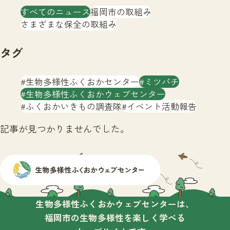
注目のいきもの
すべてのニュース
福岡市の取組み
いきもの調査隊
生物多様性のめぐみ
さまざまな保全の取組み
調査レポート
いきもの図鑑
おでかけコース
タグ
マッチング
保全アクション
調査レポートTOP
生物多様性ふくおかセンター
ミツバチ
調査結果
お問合せ
生物多様性ふくおかウェブセンター
ふくおかいきものマップ
マッチングTOP
ふくおかいきもの調査隊
イベント活動報告
掲載申し込みフォーム
記事が見つかりませんでした。
文字サイズ
小
中
大
生物多様性ふくおかウェブセンターは、
福岡市の生物多様性を楽しく学べる
生物多様性ふくおかウェブセンターとは