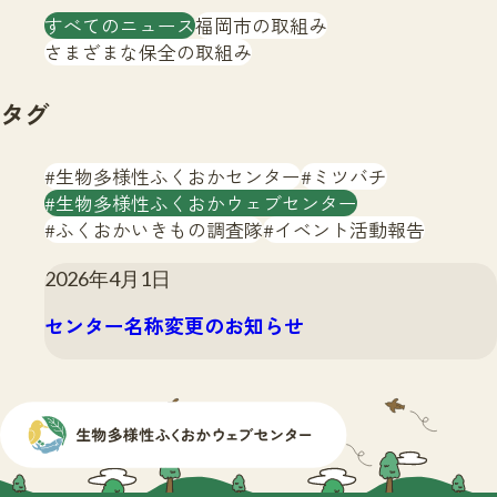
注目のいきもの
すべてのニュース
福岡市の取組み
いきもの調査隊
生物多様性のめぐみ
さまざまな保全の取組み
調査レポート
いきもの図鑑
おでかけコース
タグ
マッチング
保全アクション
調査レポートTOP
生物多様性ふくおかセンター
ミツバチ
調査結果
お問合せ
生物多様性ふくおかウェブセンター
ふくおかいきものマップ
マッチングTOP
ふくおかいきもの調査隊
イベント活動報告
掲載申し込みフォーム
2026年4月1日
センター名称変更のお知らせ
文字サイズ
小
中
大
生物多様性ふくおかウェブセンターとは