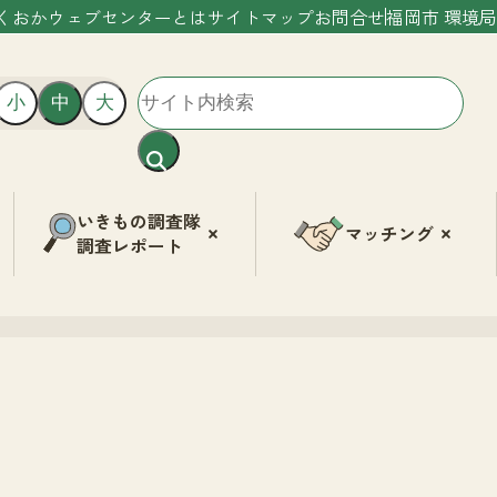
くおかウェブセンターとは
サイトマップ
お問合せ
福岡市 環境局
小
中
大
いきもの調査隊
マッチング
調査レポート