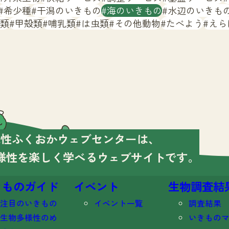
希少種
干潟のいきもの
海のいきもの
水辺のいきも
類
甲殻類
哺乳類
は虫類
その他動物
たべよう
えら
様性ふくおかウェブセンターは、
様性を楽しく学べる
ウェブサイトです。
きものガイド
イベント
生物調査結
注目のいきもの
イベント一覧
調査結果
生物多様性のめ
いきもの