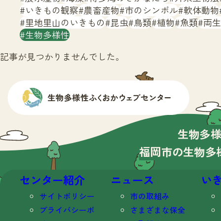
いきもの観察
農畜産物
市のシンボル
軟体動物
里地里山のいきもの
昆虫
鳥類
植物
魚類
両生
生物多様性
記事が見つかりませんでした。
生物多
福岡市の生物多
センター紹介
ニュース
い
サイトポリシー
市の取組み
プライバシーポ
さまざまな保全