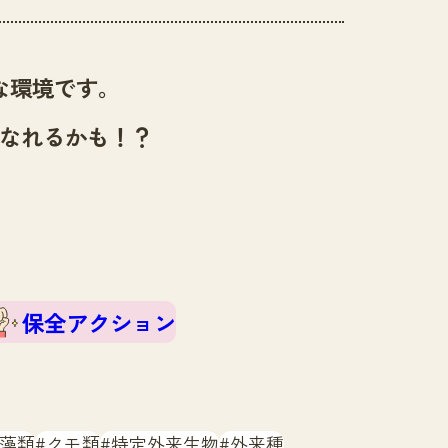
な環境です。
なれるかも！？
保全アクション
藻類
クモ類
特定外来生物
外来種