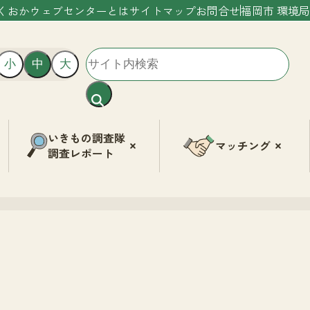
くおかウェブセンターとは
サイトマップ
お問合せ
福岡市 環境局
小
中
大
いきもの調査隊
マッチング
調査レポート