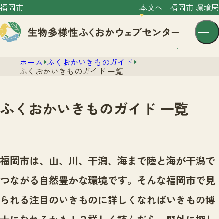
福岡市
本文へ
福岡市 環境局
ホーム
ふくおかいきものガイド
ふくおかいきものガイド 一覧
ふくおかいきものガイド 一覧
センター紹介
ニュース
センター紹介TOP
福岡市は、山、川、干潟、海まで陸と海が干潟で
サイトポリシー
いきものガイド
つながる自然豊かな環境です。
そんな福岡市で見
プライバシーポリシー
ニュースTOP
市の取組み
られる注目のいきものに詳しくなればいきもの博
イベント
いきものガイドTOP