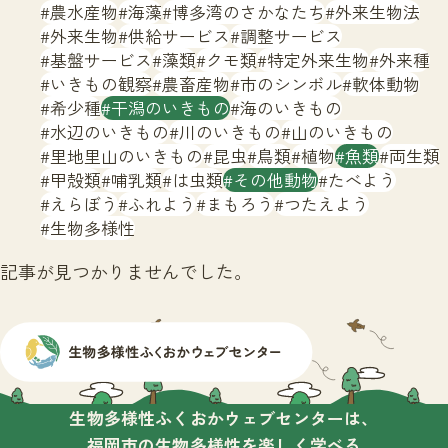
サイトマップ
農水産物
海藻
博多湾のさかなたち
外来生物法
外来生物
供給サービス
調整サービス
基盤サービス
藻類
クモ類
特定外来生物
外来種
いきもの観察
農畜産物
市のシンボル
軟体動物
希少種
干潟のいきもの
海のいきもの
水辺のいきもの
川のいきもの
山のいきもの
里地里山のいきもの
昆虫
鳥類
植物
魚類
両生類
甲殻類
哺乳類
は虫類
その他動物
たべよう
えらぼう
ふれよう
まもろう
つたえよう
生物多様性
記事が見つかりませんでした。
生物多様性ふくおかウェブセンターは、
福岡市の生物多様性を楽しく学べる