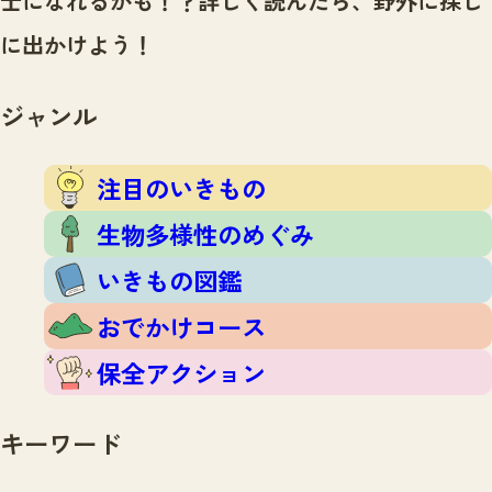
士になれるかも！？
詳しく読んだら、野外に探し
注目のいきもの
いきもの調査隊
に出かけよう！
生物多様性のめぐみ
調査レポート
いきもの図鑑
おでかけコース
ジャンル
マッチング
保全アクション
調査レポートTOP
調査結果
注目のいきもの
お問合せ
ふくおかいきものマップ
マッチングTOP
生物多様性のめぐみ
掲載申し込みフォーム
いきもの図鑑
おでかけコース
保全アクション
文字サイズ
小
中
大
キーワード
生物多様性ふくおかウェブセンターとは