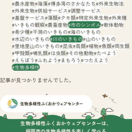
サイトマップ
農水産物
海藻
博多湾のさかなたち
外来生物法
外来生物
供給サービス
調整サービス
基盤サービス
藻類
クモ類
特定外来生物
外来種
いきもの観察
農畜産物
市のシンボル
軟体動物
希少種
干潟のいきもの
海のいきもの
水辺のいきもの
川のいきもの
山のいきもの
里地里山のいきもの
昆虫
鳥類
植物
魚類
両生類
甲殻類
哺乳類
は虫類
その他動物
たべよう
えらぼう
ふれよう
まもろう
つたえよう
生物多様性
記事が見つかりませんでした。
生物多様性ふくおかウェブセンターは、
福岡市の生物多様性を楽しく学べる