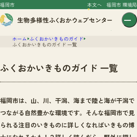
福岡市
本文へ
福岡市 環境局
ホーム
ふくおかいきものガイド
ふくおかいきものガイド 一覧
ふくおかいきものガイド 一覧
センター紹介
ニュース
センター紹介TOP
福岡市は、山、川、干潟、海まで陸と海が干潟で
サイトポリシー
いきものガイド
つながる自然豊かな環境です。
そんな福岡市で見
プライバシーポリシー
ニュースTOP
市の取組み
られる注目のいきものに詳しくなればいきもの博
イベント
いきものガイドTOP