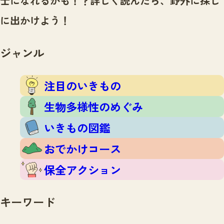
士になれるかも！？
詳しく読んだら、野外に探し
注目のいきもの
いきもの調査隊
に出かけよう！
生物多様性のめぐみ
調査レポート
いきもの図鑑
おでかけコース
ジャンル
マッチング
保全アクション
調査レポートTOP
調査結果
注目のいきもの
お問合せ
ふくおかいきものマップ
マッチングTOP
生物多様性のめぐみ
掲載申し込みフォーム
いきもの図鑑
おでかけコース
保全アクション
文字サイズ
小
中
大
キーワード
生物多様性ふくおかウェブセンターとは