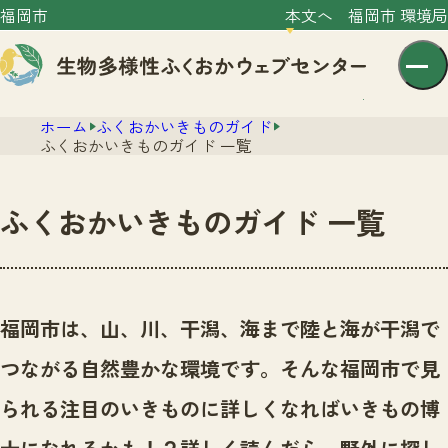
福岡市
本文へ
福岡市 環境局
ホーム
ふくおかいきものガイド
ふくおかいきものガイド 一覧
ふくおかいきものガイド 一覧
センター紹介
ニュース
センター紹介TOP
福岡市は、山、川、干潟、海まで陸と海が干潟で
サイトポリシー
いきものガイド
つながる自然豊かな環境です。
そんな福岡市で見
プライバシーポリシー
ニュースTOP
市の取組み
られる注目のいきものに詳しくなればいきもの博
イベント
いきものガイドTOP