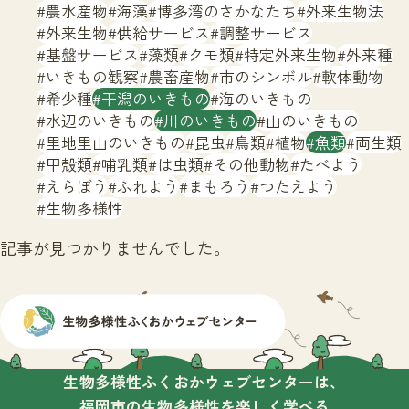
サイトマップ
農水産物
海藻
博多湾のさかなたち
外来生物法
外来生物
供給サービス
調整サービス
基盤サービス
藻類
クモ類
特定外来生物
外来種
いきもの観察
農畜産物
市のシンボル
軟体動物
希少種
干潟のいきもの
海のいきもの
水辺のいきもの
川のいきもの
山のいきもの
里地里山のいきもの
昆虫
鳥類
植物
魚類
両生類
甲殻類
哺乳類
は虫類
その他動物
たべよう
えらぼう
ふれよう
まもろう
つたえよう
生物多様性
記事が見つかりませんでした。
生物多様性ふくおかウェブセンターは、
福岡市の生物多様性を楽しく学べる