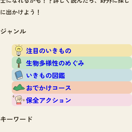
士になれるかも！？
詳しく読んだら、野外に探し
注目のいきもの
いきもの調査隊
に出かけよう！
生物多様性のめぐみ
調査レポート
いきもの図鑑
おでかけコース
ジャンル
マッチング
保全アクション
調査レポートTOP
調査結果
注目のいきもの
お問合せ
ふくおかいきものマップ
マッチングTOP
生物多様性のめぐみ
掲載申し込みフォーム
いきもの図鑑
おでかけコース
保全アクション
文字サイズ
小
中
大
キーワード
生物多様性ふくおかウェブセンターとは