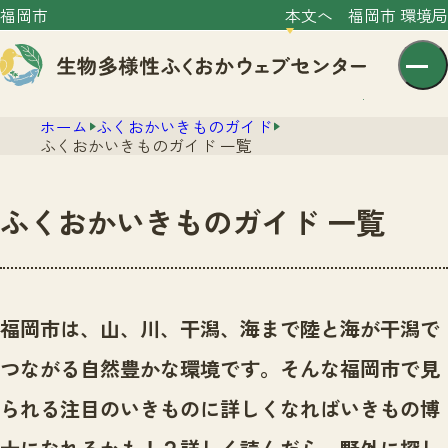
福岡市
本文へ
福岡市 環境局
ホーム
ふくおかいきものガイド
ふくおかいきものガイド 一覧
ふくおかいきものガイド 一覧
センター紹介
ニュース
センター紹介TOP
福岡市は、山、川、干潟、海まで陸と海が干潟で
サイトポリシー
いきものガイド
つながる自然豊かな環境です。
そんな福岡市で見
プライバシーポリシー
ニュースTOP
市の取組み
られる注目のいきものに詳しくなればいきもの博
イベント
いきものガイドTOP