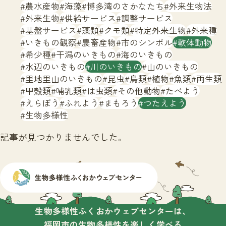
サイトマップ
農水産物
海藻
博多湾のさかなたち
外来生物法
外来生物
供給サービス
調整サービス
基盤サービス
藻類
クモ類
特定外来生物
外来種
いきもの観察
農畜産物
市のシンボル
軟体動物
希少種
干潟のいきもの
海のいきもの
水辺のいきもの
川のいきもの
山のいきもの
里地里山のいきもの
昆虫
鳥類
植物
魚類
両生類
甲殻類
哺乳類
は虫類
その他動物
たべよう
えらぼう
ふれよう
まもろう
つたえよう
生物多様性
記事が見つかりませんでした。
生物多様性ふくおかウェブセンターは、
福岡市の生物多様性を楽しく学べる