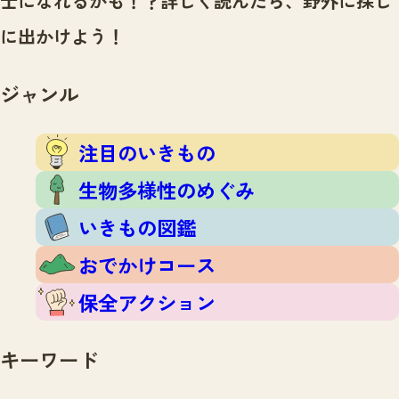
士になれるかも！？
詳しく読んだら、野外に探し
注目のいきもの
いきもの調査隊
に出かけよう！
生物多様性のめぐみ
調査レポート
いきもの図鑑
おでかけコース
ジャンル
マッチング
保全アクション
調査レポートTOP
調査結果
注目のいきもの
お問合せ
ふくおかいきものマップ
マッチングTOP
生物多様性のめぐみ
掲載申し込みフォーム
いきもの図鑑
おでかけコース
保全アクション
文字サイズ
小
中
大
キーワード
生物多様性ふくおかウェブセンターとは