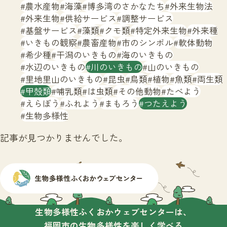
サイトマップ
農水産物
海藻
博多湾のさかなたち
外来生物法
外来生物
供給サービス
調整サービス
基盤サービス
藻類
クモ類
特定外来生物
外来種
いきもの観察
農畜産物
市のシンボル
軟体動物
希少種
干潟のいきもの
海のいきもの
水辺のいきもの
川のいきもの
山のいきもの
里地里山のいきもの
昆虫
鳥類
植物
魚類
両生類
甲殻類
哺乳類
は虫類
その他動物
たべよう
えらぼう
ふれよう
まもろう
つたえよう
生物多様性
記事が見つかりませんでした。
生物多様性ふくおかウェブセンターは、
福岡市の生物多様性を楽しく学べる