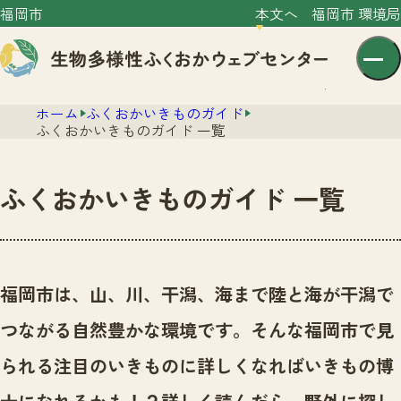
福岡市
本文へ
福岡市 環境局
ホーム
ふくおかいきものガイド
ふくおかいきものガイド 一覧
ふくおかいきものガイド 一覧
センター紹介
ニュース
センター紹介TOP
福岡市は、山、川、干潟、海まで陸と海が干潟で
サイトポリシー
いきものガイド
つながる自然豊かな環境です。
そんな福岡市で見
プライバシーポリシー
ニュースTOP
市の取組み
られる注目のいきものに詳しくなればいきもの博
イベント
いきものガイドTOP