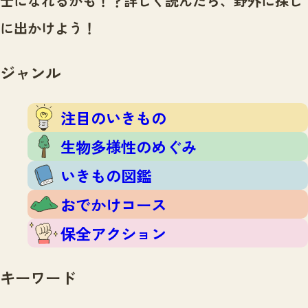
士になれるかも！？
詳しく読んだら、野外に探し
注目のいきもの
いきもの調査隊
に出かけよう！
生物多様性のめぐみ
調査レポート
いきもの図鑑
おでかけコース
ジャンル
マッチング
保全アクション
調査レポートTOP
調査結果
注目のいきもの
お問合せ
ふくおかいきものマップ
マッチングTOP
生物多様性のめぐみ
掲載申し込みフォーム
いきもの図鑑
おでかけコース
保全アクション
文字サイズ
小
中
大
キーワード
生物多様性ふくおかウェブセンターとは