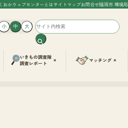
くおかウェブセンターとは
サイトマップ
お問合せ
福岡市 環境局
小
中
大
いきもの調査隊
マッチング
調査レポート