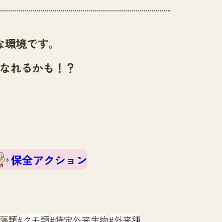
な環境です。
なれるかも！？
保全アクション
藻類
クモ類
特定外来生物
外来種