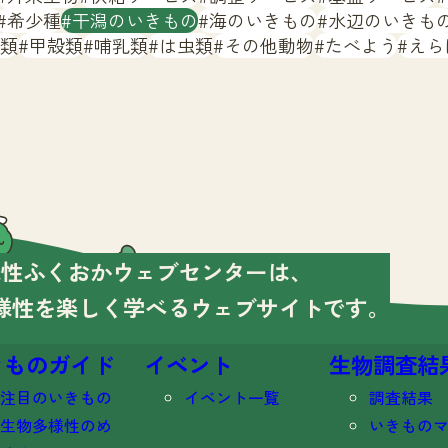
希少種
干潟のいきもの
海のいきもの
水辺のいきも
類
甲殻類
哺乳類
は虫類
その他動物
たべよう
えら
様性ふくおかウェブセンターは、
様性を楽しく学べる
ウェブサイトです。
きものガイド
イベント
生物調査結
注目のいきもの
イベント一覧
調査結果
生物多様性のめ
いきもの