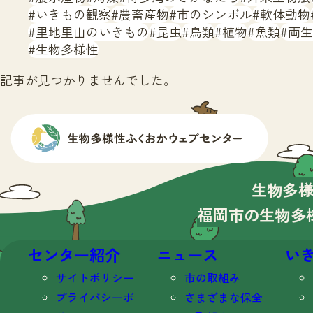
いきもの観察
農畜産物
市のシンボル
軟体動物
里地里山のいきもの
昆虫
鳥類
植物
魚類
両生
生物多様性
記事が見つかりませんでした。
生物多
福岡市の生物多
センター紹介
ニュース
い
サイトポリシー
市の取組み
プライバシーポ
さまざまな保全