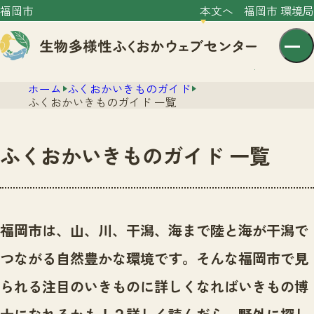
福岡市
本文へ
福岡市 環境局
ホーム
ふくおかいきものガイド
ふくおかいきものガイド 一覧
ふくおかいきものガイド 一覧
センター紹介
ニュース
センター紹介TOP
福岡市は、山、川、干潟、海まで陸と海が干潟で
サイトポリシー
いきものガイド
つながる自然豊かな環境です。
そんな福岡市で見
プライバシーポリシー
ニュースTOP
市の取組み
られる注目のいきものに詳しくなればいきもの博
イベント
いきものガイドTOP