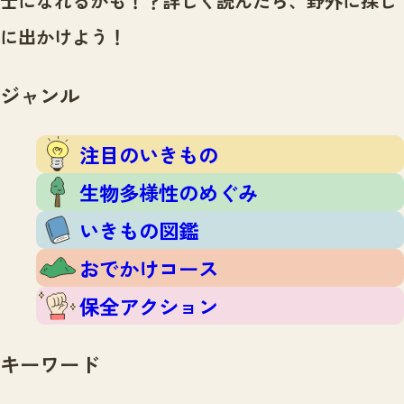
士になれるかも！？
詳しく読んだら、野外に探し
注目のいきもの
いきもの調査隊
に出かけよう！
生物多様性のめぐみ
調査レポート
いきもの図鑑
おでかけコース
ジャンル
マッチング
保全アクション
調査レポートTOP
調査結果
注目のいきもの
お問合せ
ふくおかいきものマップ
マッチングTOP
生物多様性のめぐみ
掲載申し込みフォーム
いきもの図鑑
おでかけコース
保全アクション
文字サイズ
小
中
大
キーワード
生物多様性ふくおかウェブセンターとは