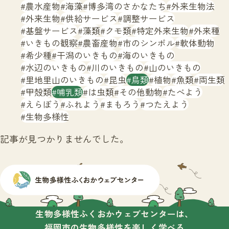
サイトマップ
農水産物
海藻
博多湾のさかなたち
外来生物法
外来生物
供給サービス
調整サービス
基盤サービス
藻類
クモ類
特定外来生物
外来種
いきもの観察
農畜産物
市のシンボル
軟体動物
希少種
干潟のいきもの
海のいきもの
水辺のいきもの
川のいきもの
山のいきもの
里地里山のいきもの
昆虫
鳥類
植物
魚類
両生類
甲殻類
哺乳類
は虫類
その他動物
たべよう
えらぼう
ふれよう
まもろう
つたえよう
生物多様性
記事が見つかりませんでした。
生物多様性ふくおかウェブセンターは、
福岡市の生物多様性を楽しく学べる