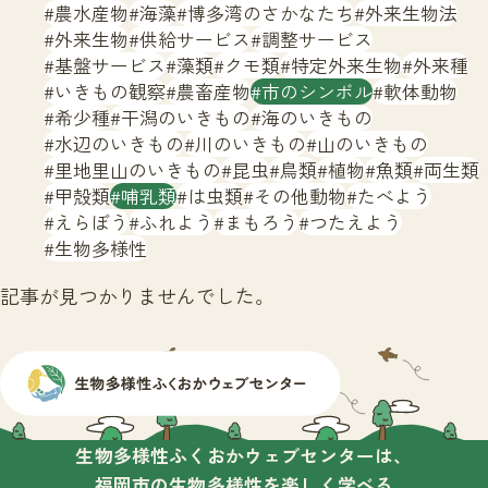
サイトマップ
農水産物
海藻
博多湾のさかなたち
外来生物法
外来生物
供給サービス
調整サービス
基盤サービス
藻類
クモ類
特定外来生物
外来種
いきもの観察
農畜産物
市のシンボル
軟体動物
希少種
干潟のいきもの
海のいきもの
水辺のいきもの
川のいきもの
山のいきもの
里地里山のいきもの
昆虫
鳥類
植物
魚類
両生類
甲殻類
哺乳類
は虫類
その他動物
たべよう
えらぼう
ふれよう
まもろう
つたえよう
生物多様性
記事が見つかりませんでした。
生物多様性ふくおかウェブセンターは、
福岡市の生物多様性を楽しく学べる