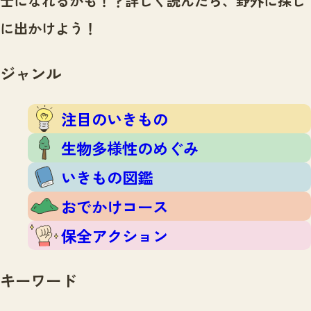
士になれるかも！？
詳しく読んだら、野外に探し
注目のいきもの
いきもの調査隊
に出かけよう！
生物多様性のめぐみ
調査レポート
いきもの図鑑
おでかけコース
ジャンル
マッチング
保全アクション
調査レポートTOP
調査結果
注目のいきもの
お問合せ
ふくおかいきものマップ
マッチングTOP
生物多様性のめぐみ
掲載申し込みフォーム
いきもの図鑑
おでかけコース
保全アクション
文字サイズ
小
中
大
キーワード
生物多様性ふくおかウェブセンターとは