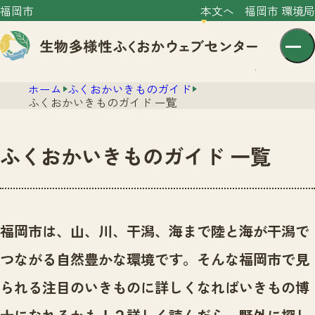
福岡市
本文へ
福岡市 環境局
ホーム
ふくおかいきものガイド
ふくおかいきものガイド 一覧
ふくおかいきものガイド 一覧
センター紹介
ニュース
センター紹介TOP
福岡市は、山、川、干潟、海まで陸と海が干潟で
サイトポリシー
いきものガイド
つながる自然豊かな環境です。
そんな福岡市で見
プライバシーポリシー
ニュースTOP
市の取組み
られる注目のいきものに詳しくなればいきもの博
イベント
いきものガイドTOP