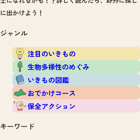
士になれるかも！？
詳しく読んだら、野外に探し
注目のいきもの
いきもの調査隊
に出かけよう！
生物多様性のめぐみ
調査レポート
いきもの図鑑
おでかけコース
ジャンル
マッチング
保全アクション
調査レポートTOP
調査結果
注目のいきもの
お問合せ
ふくおかいきものマップ
マッチングTOP
生物多様性のめぐみ
掲載申し込みフォーム
いきもの図鑑
おでかけコース
保全アクション
文字サイズ
小
中
大
キーワード
生物多様性ふくおかウェブセンターとは