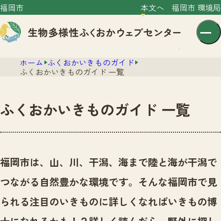
福岡市
本文へ
福岡市 環境局
ホーム
ふくおかいきものガイド
ふくおかいきものガイド 一覧
ふくおかいきものガイド 一覧
センター紹介
ニュース
センター紹介TOP
福岡市は、山、川、干潟、海まで陸と海が干潟で
サイトポリシー
いきものガイド
つながる自然豊かな環境です。
そんな福岡市で見
プライバシーポリシー
ニュースTOP
市の取組み
られる注目のいきものに詳しくなればいきもの博
イベント
いきものガイドTOP