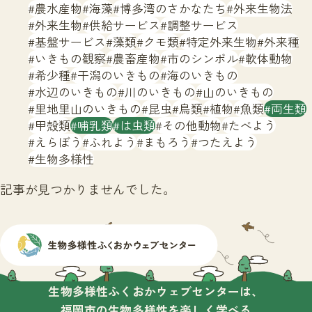
サイトマップ
農水産物
海藻
博多湾のさかなたち
外来生物法
外来生物
供給サービス
調整サービス
基盤サービス
藻類
クモ類
特定外来生物
外来種
いきもの観察
農畜産物
市のシンボル
軟体動物
希少種
干潟のいきもの
海のいきもの
水辺のいきもの
川のいきもの
山のいきもの
里地里山のいきもの
昆虫
鳥類
植物
魚類
両生類
甲殻類
哺乳類
は虫類
その他動物
たべよう
えらぼう
ふれよう
まもろう
つたえよう
生物多様性
記事が見つかりませんでした。
生物多様性ふくおかウェブセンターは、
福岡市の生物多様性を楽しく学べる