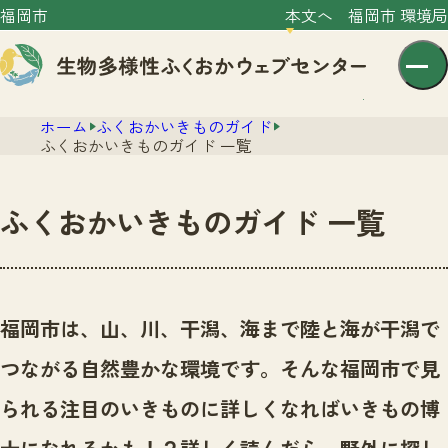
福岡市
本文へ
福岡市 環境局
ホーム
ふくおかいきものガイド
ふくおかいきものガイド 一覧
ふくおかいきものガイド 一覧
センター紹介
ニュース
センター紹介TOP
福岡市は、山、川、干潟、海まで陸と海が干潟で
サイトポリシー
いきものガイド
つながる自然豊かな環境です。
そんな福岡市で見
プライバシーポリシー
ニュースTOP
市の取組み
られる注目のいきものに詳しくなればいきもの博
イベント
いきものガイドTOP