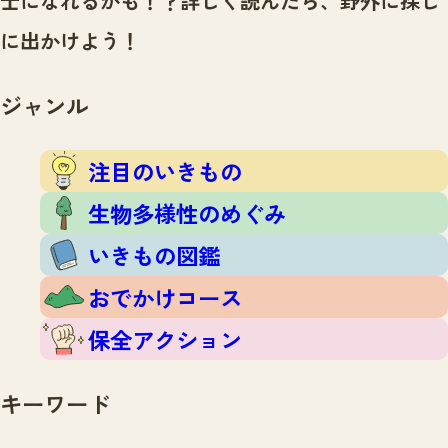
士になれるかも！？
詳しく読んだら、野外に探し
注目のいきもの
いきもの調査隊
に出かけよう！
生物多様性のめぐみ
調査レポート
いきもの図鑑
おでかけコース
ジャンル
マッチング
保全アクション
調査レポートTOP
調査結果
注目のいきもの
お問合せ
ふくおかいきものマップ
マッチングTOP
生物多様性のめぐみ
掲載申し込みフォーム
いきもの図鑑
おでかけコース
保全アクション
文字サイズ
小
中
大
キーワード
生物多様性ふくおかウェブセンターとは