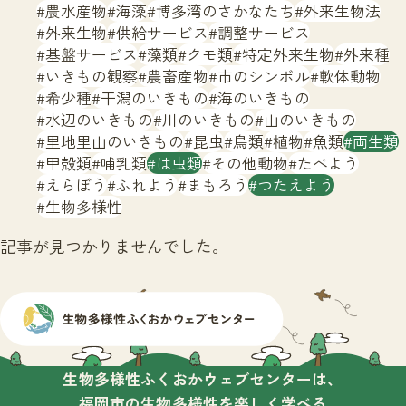
サイトマップ
農水産物
海藻
博多湾のさかなたち
外来生物法
外来生物
供給サービス
調整サービス
基盤サービス
藻類
クモ類
特定外来生物
外来種
いきもの観察
農畜産物
市のシンボル
軟体動物
希少種
干潟のいきもの
海のいきもの
水辺のいきもの
川のいきもの
山のいきもの
里地里山のいきもの
昆虫
鳥類
植物
魚類
両生類
甲殻類
哺乳類
は虫類
その他動物
たべよう
えらぼう
ふれよう
まもろう
つたえよう
生物多様性
記事が見つかりませんでした。
生物多様性ふくおかウェブセンターは、
福岡市の生物多様性を楽しく学べる