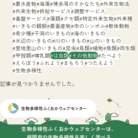
サイトマップ
農水産物
海藻
博多湾のさかなたち
外来生物法
外来生物
供給サービス
調整サービス
基盤サービス
藻類
クモ類
特定外来生物
外来種
いきもの観察
農畜産物
市のシンボル
軟体動物
希少種
干潟のいきもの
海のいきもの
水辺のいきもの
川のいきもの
山のいきもの
里地里山のいきもの
昆虫
鳥類
植物
魚類
両生類
甲殻類
哺乳類
は虫類
その他動物
たべよう
えらぼう
ふれよう
まもろう
つたえよう
生物多様性
記事が見つかりませんでした。
生物多様性ふくおかウェブセンターは、
福岡市の生物多様性を楽しく学べる