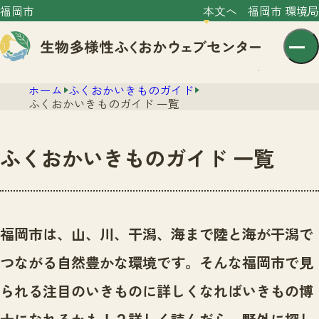
福岡市
本文へ
福岡市 環境局
ホーム
ふくおかいきものガイド
ふくおかいきものガイド 一覧
ふくおかいきものガイド 一覧
センター紹介
ニュース
センター紹介TOP
福岡市は、山、川、干潟、海まで陸と海が干潟で
サイトポリシー
いきものガイド
つながる自然豊かな環境です。
そんな福岡市で見
プライバシーポリシー
ニュースTOP
市の取組み
られる注目のいきものに詳しくなればいきもの博
イベント
いきものガイドTOP