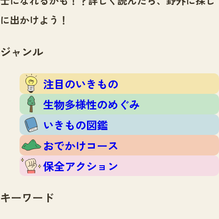
士になれるかも！？
詳しく読んだら、野外に探し
注目のいきもの
いきもの調査隊
に出かけよう！
生物多様性のめぐみ
調査レポート
いきもの図鑑
おでかけコース
ジャンル
マッチング
保全アクション
調査レポートTOP
調査結果
注目のいきもの
お問合せ
ふくおかいきものマップ
マッチングTOP
生物多様性のめぐみ
掲載申し込みフォーム
いきもの図鑑
おでかけコース
保全アクション
文字サイズ
小
中
大
キーワード
生物多様性ふくおかウェブセンターとは