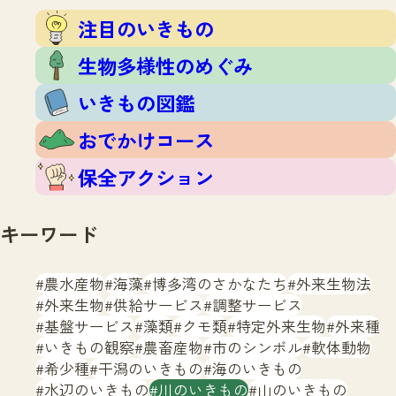
注目のいきもの
いきもの調査隊
注目のいきもの
生物多様性のめぐみ
調査レポート
いきもの図鑑
生物多様性のめぐみ
おでかけコース
いきもの図鑑
マッチング
保全アクション
調査レポートTOP
おでかけコース
調査結果
お問合せ
ふくおかいきものマップ
マッチングTOP
保全アクション
掲載申し込みフォーム
キーワード
農水産物
海藻
博多湾のさかなたち
外来生物法
外来生物
供給サービス
調整サービス
基盤サービス
藻類
クモ類
特定外来生物
外来種
文字サイズ
小
中
大
いきもの観察
農畜産物
市のシンボル
軟体動物
希少種
干潟のいきもの
海のいきもの
生物多様性ふくおかウェブセンターとは
水辺のいきもの
川のいきもの
山のいきもの