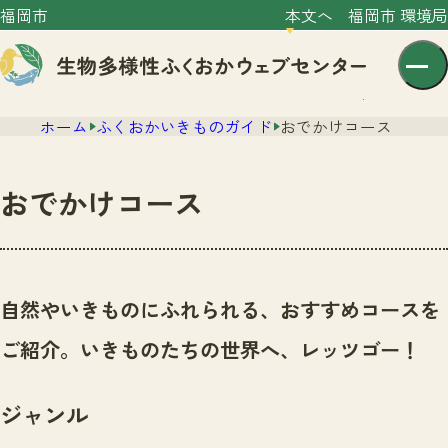
福岡市
本文へ
福岡市 環境局
ホーム
ふくおかいきものガイド
おでかけコース
おでかけコース
センター紹介
ニュース
自然やいきものにふれられる、おすすめコースを
センター紹介TOP
サイトポリシー
ご紹介。いきものたちの世界へ、レッツゴー！
いきものガイド
プライバシーポリシー
ニュースTOP
市の取組み
ジャンル
イベント
いきものガイドTOP