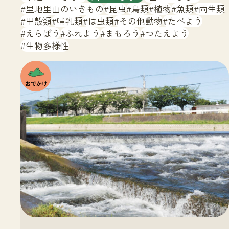
サイトマップ
里地里山のいきもの
昆虫
鳥類
植物
魚類
両生類
甲殻類
哺乳類
は虫類
その他動物
たべよう
えらぼう
ふれよう
まもろう
つたえよう
生物多様性
注目の
いきも
の