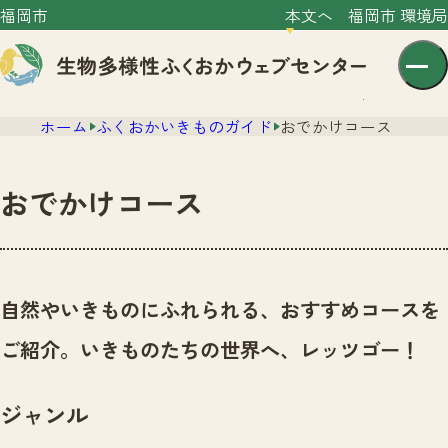
福岡市
本文へ
福岡市 環境局
ホーム
ふくおかいきものガイド
おでかけコース
おでかけコース
センター紹介
ニュース
自然やいきものにふれられる、おすすめコースを
センター紹介TOP
サイトポリシー
ご紹介。いきものたちの世界へ、レッツゴー！
いきものガイド
プライバシーポリシー
ニュースTOP
市の取組み
ジャンル
イベント
いきものガイドTOP