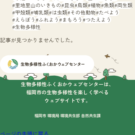
サイトマップ
里地里山のいきもの
昆虫
鳥類
植物
魚類
両生類
甲殻類
哺乳類
は虫類
その他動物
たべよう
えらぼう
ふれよう
まもろう
つたえよう
生物多様性
記事が見つかりませんでした。
生物多様性ふくおかウェブセンターは、
福岡市の生物多様性を楽しく学べる
ウェブサイトです。
福岡市 環境局 環境共生部 自然共生課
ページの先頭に戻る