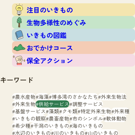
注目のいきもの
いきもの調査隊
注目のいきもの
生物多様性のめぐみ
調査レポート
いきもの図鑑
生物多様性のめぐみ
おでかけコース
いきもの図鑑
マッチング
保全アクション
調査レポートTOP
おでかけコース
調査結果
お問合せ
ふくおかいきものマップ
マッチングTOP
保全アクション
掲載申し込みフォーム
キーワード
農水産物
海藻
博多湾のさかなたち
外来生物法
外来生物
供給サービス
調整サービス
基盤サービス
藻類
クモ類
特定外来生物
外来種
文字サイズ
小
中
大
いきもの観察
農畜産物
市のシンボル
軟体動物
希少種
干潟のいきもの
海のいきもの
生物多様性ふくおかウェブセンターとは
水辺のいきもの
川のいきもの
山のいきもの