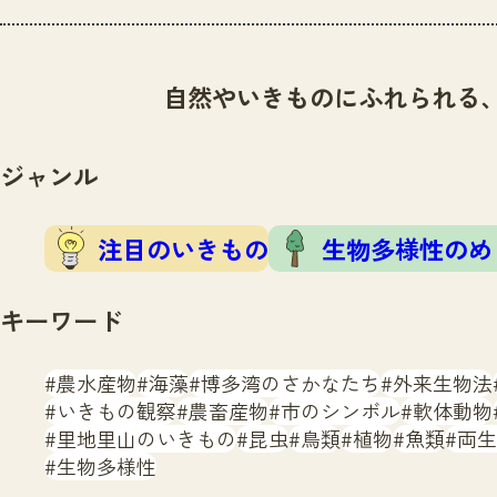
自然やいきものにふれられる
ジャンル
注目のいきもの
生物多様性のめ
キーワード
農水産物
海藻
博多湾のさかなたち
外来生物法
いきもの観察
農畜産物
市のシンボル
軟体動物
里地里山のいきもの
昆虫
鳥類
植物
魚類
両生
生物多様性