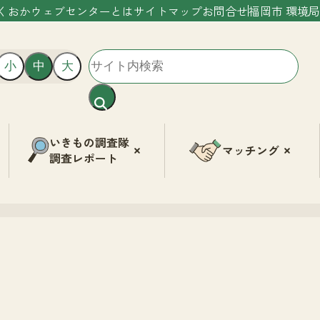
くおかウェブセンターとは
サイトマップ
お問合せ
福岡市 環境局
小
中
大
いきもの調査隊
マッチング
調査レポート