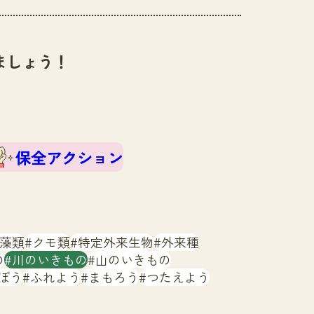
ましょう！
保全アクション
藻類
クモ類
特定外来生物
外来種
の
川のいきもの
山のいきもの
ぼう
ふれよう
まもろう
つたえよう