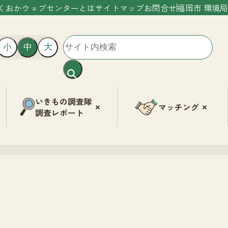
くおかウェブセンターとは
サイトマップ
お問合せ
福岡市 環境局
小
中
大
いきもの調査隊
マッチング
調査レポート