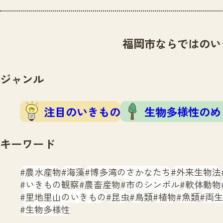
福岡市ならではのい
ジャンル
注目のいきもの
生物多様性のめ
キーワード
農水産物
海藻
博多湾のさかなたち
外来生物法
いきもの観察
農畜産物
市のシンボル
軟体動物
里地里山のいきもの
昆虫
鳥類
植物
魚類
両生
生物多様性