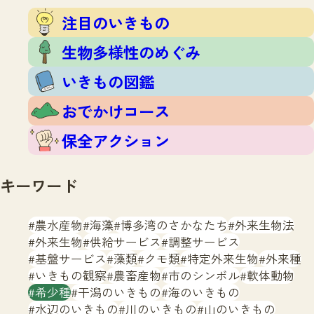
注目のいきもの
いきもの調査隊
注目のいきもの
生物多様性のめぐみ
調査レポート
いきもの図鑑
生物多様性のめぐみ
おでかけコース
いきもの図鑑
マッチング
保全アクション
調査レポートTOP
おでかけコース
調査結果
お問合せ
ふくおかいきものマップ
マッチングTOP
保全アクション
掲載申し込みフォーム
キーワード
農水産物
海藻
博多湾のさかなたち
外来生物法
外来生物
供給サービス
調整サービス
基盤サービス
藻類
クモ類
特定外来生物
外来種
文字サイズ
小
中
大
いきもの観察
農畜産物
市のシンボル
軟体動物
希少種
干潟のいきもの
海のいきもの
生物多様性ふくおかウェブセンターとは
水辺のいきもの
川のいきもの
山のいきもの