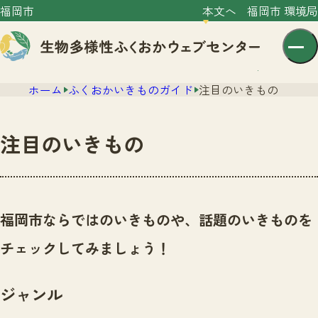
福岡市
本文へ
福岡市 環境局
ホーム
ふくおかいきものガイド
注目のいきもの
注目のいきもの
センター紹介
ニュース
福岡市ならではのいきものや、話題のいきものを
センター紹介TOP
サイトポリシー
チェックしてみましょう！
いきものガイド
プライバシーポリシー
ニュースTOP
市の取組み
ジャンル
イベント
いきものガイドTOP