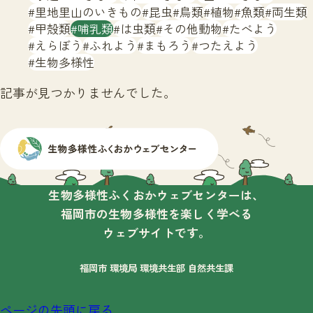
サイトマップ
里地里山のいきもの
昆虫
鳥類
植物
魚類
両生類
甲殻類
哺乳類
は虫類
その他動物
たべよう
えらぼう
ふれよう
まもろう
つたえよう
生物多様性
記事が見つかりませんでした。
生物多様性ふくおかウェブセンターは、
福岡市の生物多様性を楽しく学べる
ウェブサイトです。
福岡市 環境局 環境共生部 自然共生課
ページの先頭に戻る