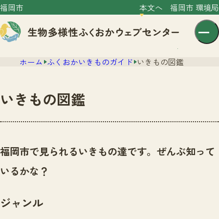
福岡市
本文へ
福岡市 環境局
ホーム
ふくおかいきものガイド
いきもの図鑑
いきもの図鑑
センター紹介
ニュース
福岡市で見られるいきもの達です。ぜんぶ知って
センター紹介TOP
サイトポリシー
いるかな？
いきものガイド
プライバシーポリシー
ニュースTOP
市の取組み
ジャンル
イベント
いきものガイドTOP