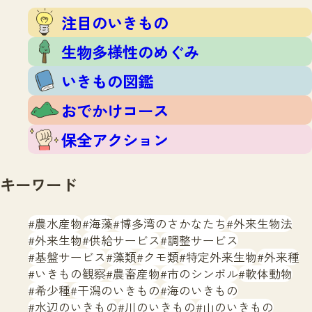
注目のいきもの
いきもの調査隊
注目のいきもの
生物多様性のめぐみ
調査レポート
いきもの図鑑
生物多様性のめぐみ
おでかけコース
いきもの図鑑
マッチング
保全アクション
調査レポートTOP
おでかけコース
調査結果
お問合せ
ふくおかいきものマップ
マッチングTOP
保全アクション
掲載申し込みフォーム
キーワード
農水産物
海藻
博多湾のさかなたち
外来生物法
外来生物
供給サービス
調整サービス
基盤サービス
藻類
クモ類
特定外来生物
外来種
文字サイズ
小
中
大
いきもの観察
農畜産物
市のシンボル
軟体動物
希少種
干潟のいきもの
海のいきもの
生物多様性ふくおかウェブセンターとは
水辺のいきもの
川のいきもの
山のいきもの