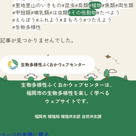
サイトマップ
里地里山のいきもの
昆虫
鳥類
植物
魚類
両生類
甲殻類
哺乳類
は虫類
その他動物
たべよう
えらぼう
ふれよう
まもろう
つたえよう
生物多様性
記事が見つかりませんでした。
生物多様性ふくおかウェブセンターは、
福岡市の生物多様性を楽しく学べる
ウェブサイトです。
福岡市 環境局 環境共生部 自然共生課
ページの先頭に戻る