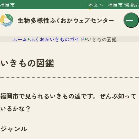
福岡市
本文へ
福岡市 環境局
ホーム
ふくおかいきものガイド
いきもの図鑑
いきもの図鑑
センター紹介
ニュース
福岡市で見られるいきもの達です。ぜんぶ知って
センター紹介TOP
サイトポリシー
いるかな？
いきものガイド
プライバシーポリシー
ニュースTOP
市の取組み
ジャンル
イベント
いきものガイドTOP