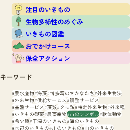
注目のいきもの
いきもの調査隊
注目のいきもの
生物多様性のめぐみ
調査レポート
いきもの図鑑
生物多様性のめぐみ
おでかけコース
いきもの図鑑
マッチング
保全アクション
調査レポートTOP
おでかけコース
調査結果
お問合せ
ふくおかいきものマップ
マッチングTOP
保全アクション
掲載申し込みフォーム
キーワード
農水産物
海藻
博多湾のさかなたち
外来生物法
外来生物
供給サービス
調整サービス
基盤サービス
藻類
クモ類
特定外来生物
外来種
文字サイズ
小
中
大
いきもの観察
農畜産物
市のシンボル
軟体動物
希少種
干潟のいきもの
海のいきもの
生物多様性ふくおかウェブセンターとは
水辺のいきもの
川のいきもの
山のいきもの