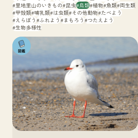
サイトマップ
里地里山のいきもの
昆虫
鳥類
植物
魚類
両生類
甲殻類
哺乳類
は虫類
その他動物
たべよう
えらぼう
ふれよう
まもろう
つたえよう
生物多様性
注目の
いきも
の