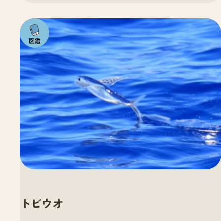
注目の
いきも
の
トビウオ