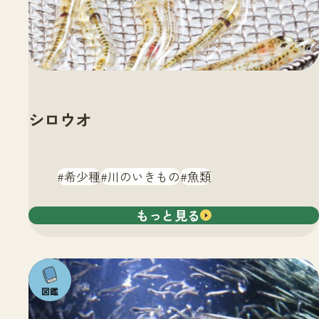
シロウオ
希少種
川のいきもの
魚類
もっと見る
注目の
いきも
の