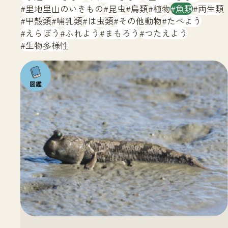
サイトマップ
里地里山のいきもの
昆虫
鳥類
植物
魚類
両生類
甲殻類
哺乳類
は虫類
その他動物
たべよう
えらぼう
ふれよう
まもろう
つたえよう
生物多様性
注目の
いきも
の