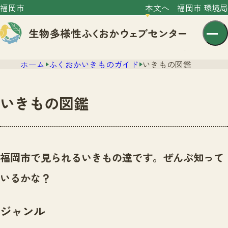
福岡市
本文へ
福岡市 環境局
ホーム
ふくおかいきものガイド
いきもの図鑑
いきもの図鑑
センター紹介
ニュース
福岡市で見られるいきもの達です。ぜんぶ知って
センター紹介TOP
サイトポリシー
いるかな？
いきものガイド
プライバシーポリシー
ニュースTOP
市の取組み
ジャンル
イベント
いきものガイドTOP