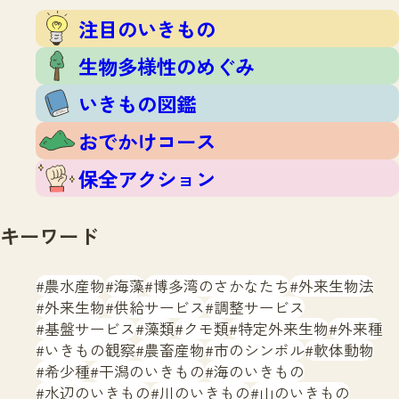
注目のいきもの
いきもの調査隊
注目のいきもの
生物多様性のめぐみ
調査レポート
いきもの図鑑
生物多様性のめぐみ
おでかけコース
いきもの図鑑
マッチング
保全アクション
調査レポートTOP
おでかけコース
調査結果
お問合せ
ふくおかいきものマップ
マッチングTOP
保全アクション
掲載申し込みフォーム
キーワード
農水産物
海藻
博多湾のさかなたち
外来生物法
外来生物
供給サービス
調整サービス
基盤サービス
藻類
クモ類
特定外来生物
外来種
文字サイズ
小
中
大
いきもの観察
農畜産物
市のシンボル
軟体動物
希少種
干潟のいきもの
海のいきもの
生物多様性ふくおかウェブセンターとは
水辺のいきもの
川のいきもの
山のいきもの