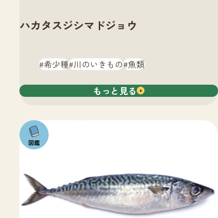
ハカタスジシマドジョウ
希少種
川のいきもの
魚類
もっと見る
注目の
いきも
の