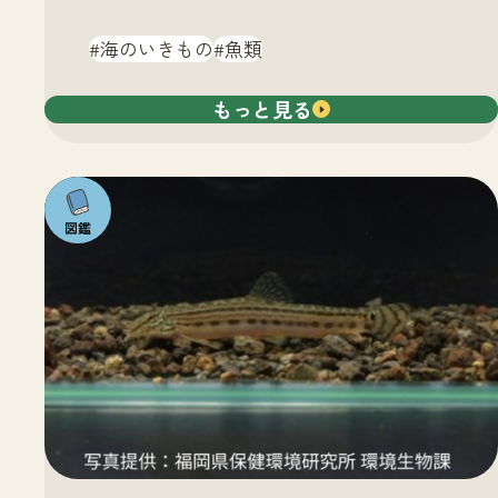
海のいきもの
魚類
もっと見る
注目の
いきも
の