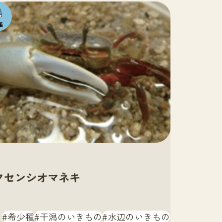
の
も
クセンシオマネキ
希少種
干潟のいきもの
水辺のいきもの