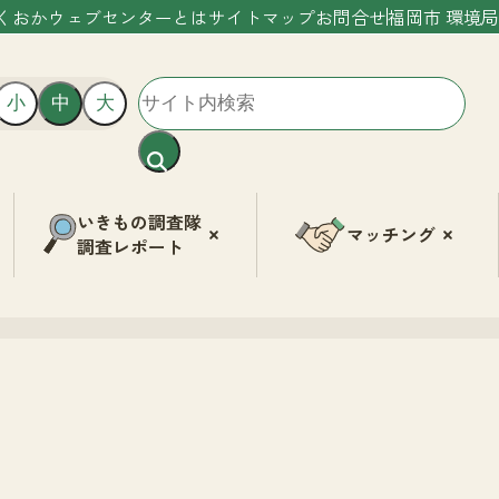
くおかウェブセンターとは
サイトマップ
お問合せ
福岡市 環境局
小
中
大
いきもの調査隊
マッチング
調査レポート