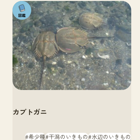
注目の
いきも
の
カブトガニ
希少種
干潟のいきもの
水辺のいきもの