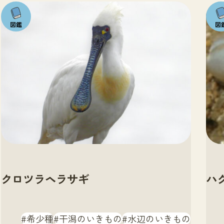
注目の
注目
いきも
いき
の
の
クロツラヘラサギ
ハ
希少種
干潟のいきもの
水辺のいきもの