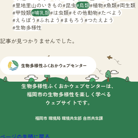
サイトマップ
里地里山のいきもの
昆虫
鳥類
植物
魚類
両生類
甲殻類
哺乳類
は虫類
その他動物
たべよう
えらぼう
ふれよう
まもろう
つたえよう
生物多様性
記事が見つかりませんでした。
生物多様性ふくおかウェブセンターは、
福岡市の生物多様性を楽しく学べる
ウェブサイトです。
福岡市 環境局 環境共生部 自然共生課
ページの先頭に戻る