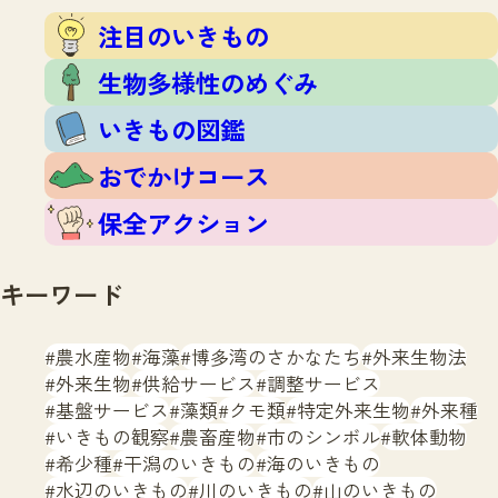
注目のいきもの
いきもの調査隊
注目のいきもの
生物多様性のめぐみ
調査レポート
いきもの図鑑
生物多様性のめぐみ
おでかけコース
いきもの図鑑
マッチング
保全アクション
調査レポートTOP
おでかけコース
調査結果
お問合せ
ふくおかいきものマップ
マッチングTOP
保全アクション
掲載申し込みフォーム
キーワード
農水産物
海藻
博多湾のさかなたち
外来生物法
外来生物
供給サービス
調整サービス
基盤サービス
藻類
クモ類
特定外来生物
外来種
文字サイズ
小
中
大
いきもの観察
農畜産物
市のシンボル
軟体動物
希少種
干潟のいきもの
海のいきもの
生物多様性ふくおかウェブセンターとは
水辺のいきもの
川のいきもの
山のいきもの