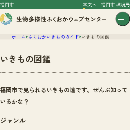
福岡市
本文へ
福岡市 環境局
ホーム
ふくおかいきものガイド
いきもの図鑑
いきもの図鑑
センター紹介
ニュース
福岡市で見られるいきもの達です。ぜんぶ知って
センター紹介TOP
サイトポリシー
いるかな？
いきものガイド
プライバシーポリシー
ニュースTOP
市の取組み
ジャンル
イベント
いきものガイドTOP